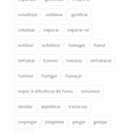
volatilizar
sublimar
gasificar
volatizar
vaporar
vaporar-se
sutilizar
subtilizar
fumegar
fumar
defumar
fumear
fumarar
enfumarar
fumizar
fumigar
fumaçar
expor à influência do fumo
esfumear
destilar
alambicar
transcoar
respingar
pingotear
pingar
gotejar