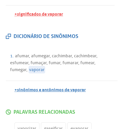
+significados de vaporar
DICIONÁRIO DE SINÔNIMOS
1.
afumar
,
afumegar
,
cachimbar
,
cachimbear
,
esfumear
,
fumaçar
,
fumar
,
fumarar
,
fumear
,
fumegar
,
vaporar
+sinônimos e antônimos de vaporar
PALAVRAS RELACIONADAS
vaporizar
gaseificar
evaporar