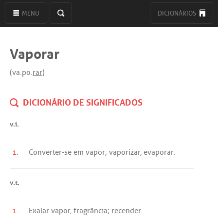
MENU
DICIONÁRIOS
Vaporar
(va.po.
rar
)
DICIONÁRIO DE SIGNIFICADOS
v.i.
1.
Converter
-
se
em
vapor
;
vaporizar
,
evaporar
.
v.t.
1.
Exalar
vapor
,
fragrância
;
recender
.