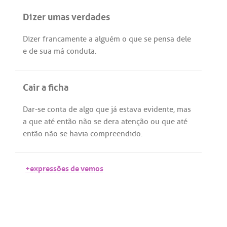
Dizer umas verdades
Dizer
francamente
a
alguém
o
que
se
pensa
dele
e
de
sua
má
conduta
.
Cair a ficha
Dar
-
se
conta
de
algo
que
já
estava
evidente
,
mas
a
que
até
então
não
se
dera
atenção
ou
que
até
então
não
se
havia
compreendido
.
+expressões de vemos