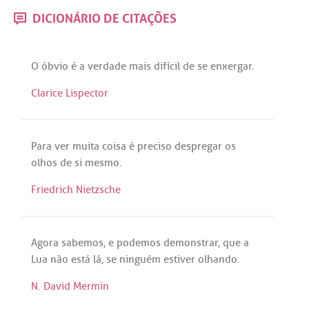
DICIONÁRIO DE CITAÇÕES
O
óbvio
é
a
verdade
mais
difícil
de
se
enxergar
.
Clarice Lispector
Para
ver
muita
coisa
é
preciso
despregar
os
olhos
de
si
mesmo
.
Friedrich Nietzsche
Agora
sabemos
, e
podemos
demonstrar
,
que
a
Lua
não
está
lá
,
se
ninguém
estiver
olhando
.
N. David Mermin