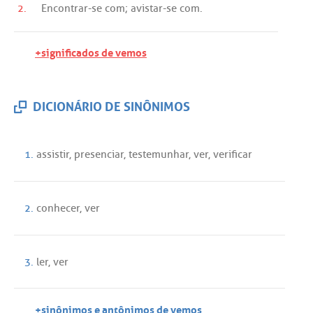
2.
Encontrar
-
se
com
;
avistar
-
se
com
.
+significados de vemos
DICIONÁRIO DE SINÔNIMOS
1.
assistir
,
presenciar
,
testemunhar
,
ver
,
verificar
2.
conhecer
,
ver
3.
ler
,
ver
+sinônimos e antônimos de vemos