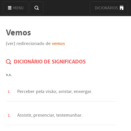
MENU
DICIONÁRIOS
Vemos
(ver) redirecionado de
vemos
DICIONÁRIO DE SIGNIFICADOS
v.t.
1.
Perceber
pela
visão
;
avistar
,
enxergar
.
1.
Assistir
,
presenciar
,
testemunhar
.