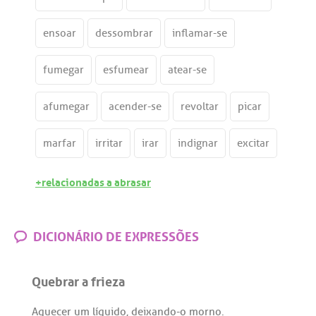
ensoar
dessombrar
inflamar-se
fumegar
esfumear
atear-se
afumegar
acender-se
revoltar
picar
marfar
irritar
irar
indignar
excitar
+relacionadas a abrasar
DICIONÁRIO DE EXPRESSÕES
Quebrar a frieza
Aquecer
um
líquido
,
deixando
-o
morno
.