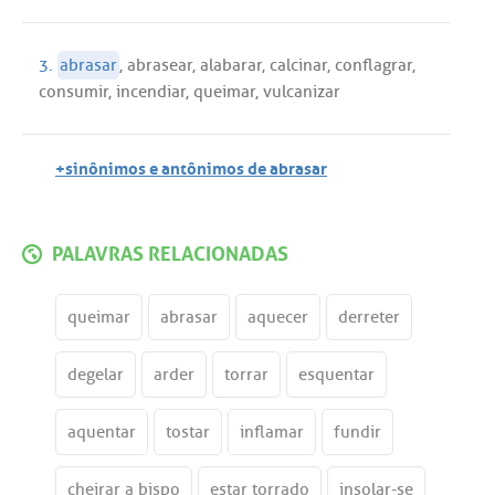
3.
abrasar
,
abrasear
,
alabarar
,
calcinar
,
conflagrar
,
consumir
,
incendiar
,
queimar
,
vulcanizar
+sinônimos e antônimos de abrasar
PALAVRAS RELACIONADAS
queimar
abrasar
aquecer
derreter
degelar
arder
torrar
esquentar
aquentar
tostar
inflamar
fundir
cheirar a bispo
estar torrado
insolar-se