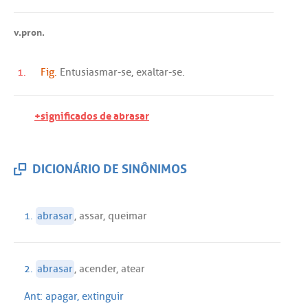
v.pron.
1.
Fig.
Entusiasmar
-
se
,
exaltar
-
se
.
+significados de abrasar
DICIONÁRIO DE SINÔNIMOS
1.
abrasar
,
assar
,
queimar
2.
abrasar
,
acender
,
atear
Ant:
apagar
,
extinguir