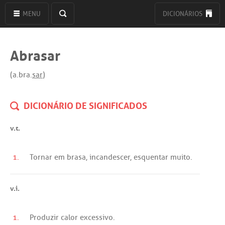
MENU
DICIONÁRIOS
Abrasar
(a.bra.
sar
)
DICIONÁRIO DE SIGNIFICADOS
v.t.
1.
Tornar
em
brasa
,
incandescer
,
esquentar
muito
.
v.i.
1.
Produzir
calor
excessivo
.