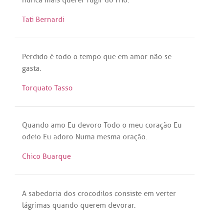
nunca
mais
querer
fugir
do
frio
.
Tati Bernardi
Perdido
é
todo
o
tempo
que
em
amor
não
se
gasta
.
Torquato Tasso
Quando
amo
Eu
devoro
Todo
o
meu
coração
Eu
odeio
Eu
adoro
Numa
mesma
oração
.
Chico Buarque
A
sabedoria
dos
crocodilos
consiste
em
verter
lágrimas
quando
querem
devorar
.