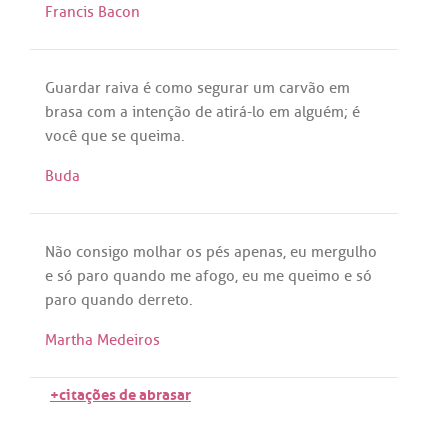
Francis Bacon
Guardar
raiva
é
como
segurar
um
carvão
em
brasa
com
a
intenção
de
atirá
-
lo
em
alguém
;
é
você
que
se
queima
.
Buda
Não
consigo
molhar
os
pés
apenas
,
eu
mergulho
e
só
paro
quando
me
afogo
,
eu
me
queimo
e
só
paro
quando
derreto
.
Martha Medeiros
+citações de abrasar