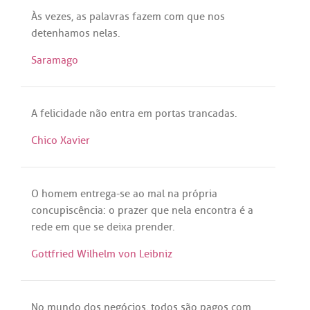
Às
vezes
,
as
palavras
fazem
com
que
nos
detenhamos
nelas
.
Saramago
A
felicidade
não
entra
em
portas
trancadas
.
Chico Xavier
O
homem
entrega
-
se
ao
mal
na
própria
concupiscência
: o
prazer
que
nela
encontra
é
a
rede
em
que
se
deixa
prender
.
Gottfried Wilhelm von Leibniz
No
mundo
dos
negócios
,
todos
são
pagos
com