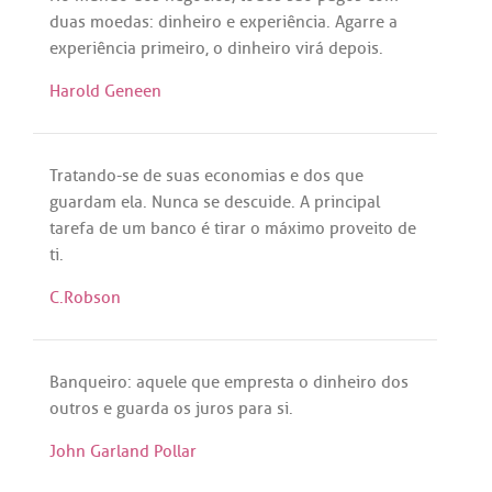
duas
moedas
:
dinheiro
e
experiência
.
Agarre
a
experiência
primeiro
, o
dinheiro
virá
depois
.
Harold Geneen
Tratando
-
se
de
suas
economias
e
dos
que
guardam
ela
.
Nunca
se
descuide
.
A
principal
tarefa
de
um
banco
é
tirar
o
máximo
proveito
de
ti
.
C.Robson
Banqueiro
:
aquele
que
empresta
o
dinheiro
dos
outros
e
guarda
os
juros
para
si
.
John Garland Pollar