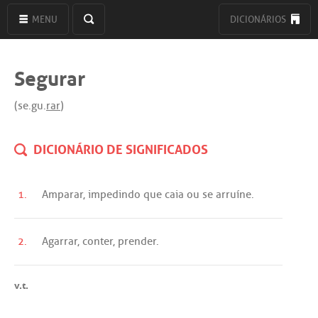
MENU
DICIONÁRIOS
Segurar
(se.gu.
rar
)
DICIONÁRIO DE SIGNIFICADOS
1.
Amparar
,
impedindo
que
caia
ou
se
arruíne
.
2.
Agarrar
,
conter
,
prender
.
v.t.