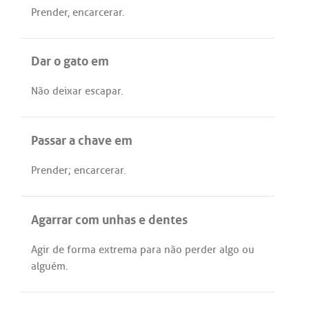
Prender
,
encarcerar
.
Dar o gato em
Não
deixar
escapar
.
Passar a chave em
Prender
;
encarcerar
.
Agarrar com unhas e dentes
Agir
de
forma
extrema
para
não
perder
algo
ou
alguém
.