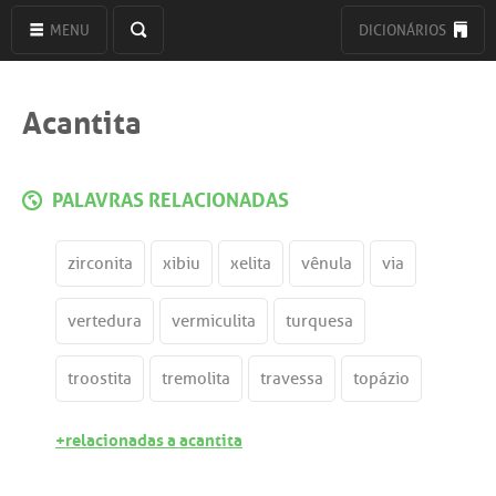
MENU
DICIONÁRIOS
Acantita
PALAVRAS RELACIONADAS
zirconita
xibiu
xelita
vênula
via
vertedura
vermiculita
turquesa
troostita
tremolita
travessa
topázio
+relacionadas a acantita