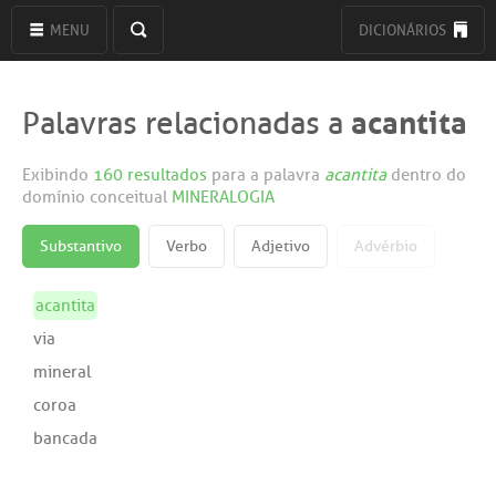
MENU
DICIONÁRIOS
acantita
Palavras relacionadas a
Exibindo
160 resultados
para a palavra
acantita
dentro do
domínio conceitual
MINERALOGIA
Substantivo
Verbo
Adjetivo
Advérbio
acantita
via
mineral
coroa
bancada