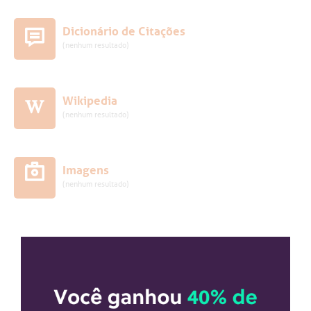
Dicionário de Citações
(nenhum resultado)
Wikipedia
(nenhum resultado)
Imagens
(nenhum resultado)