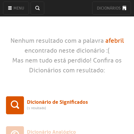
MENU
DICIONÁRIOS
Nenhum resultado com a palavra
afebril
encontrado neste dicionário :(
Mas nem tudo está perdido! Confira os
Dicionários com resultado:
Dicionário de Significados
(1 resultado)
Dicionário Analógico