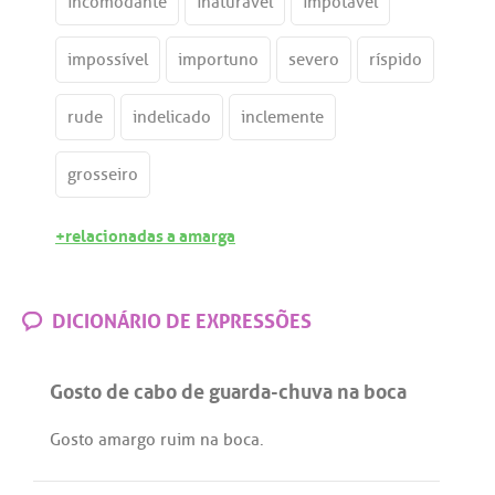
incomodante
inaturável
impotável
impossível
importuno
severo
ríspido
rude
indelicado
inclemente
grosseiro
+relacionadas a amarga
DICIONÁRIO DE EXPRESSÕES
Gosto de cabo de guarda-chuva na boca
Gosto
amargo
ruim
na
boca
.