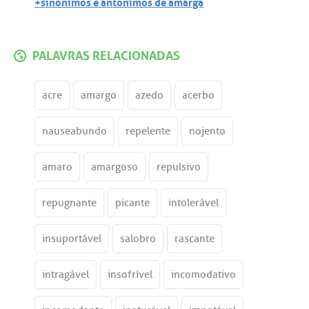
+sinônimos e antônimos de amarga
PALAVRAS RELACIONADAS
acre
amargo
azedo
acerbo
nauseabundo
repelente
nojento
amaro
amargoso
repulsivo
repugnante
picante
intolerável
insuportável
salobro
rascante
intragável
insofrível
incomodativo