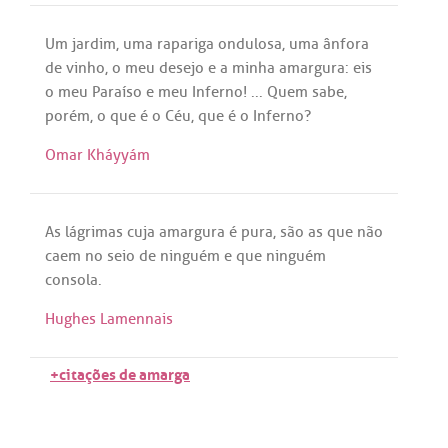
Um
jardim
,
uma
rapariga
ondulosa
,
uma
ânfora
de
vinho
, o
meu
desejo
e
a
minha
amargura
:
eis
o
meu
Paraíso
e
meu
Inferno
! ...
Quem
sabe
,
porém, o
que
é
o
Céu
,
que
é
o
Inferno
?
Omar Kháyyám
As
lágrimas
cuja
amargura
é
pura
,
são
as
que
não
caem
no
seio
de
ninguém
e
que
ninguém
consola
.
Hughes Lamennais
+citações de amarga