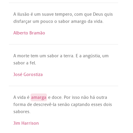
A
ilusão
é
um
suave
tempero
,
com
que
Deus
quis
disfarçar
um
pouco
o
sabor
amargo
da
vida
.
Alberto Bramão
A
morte
tem
um
sabor
a
terra
. E
a
angústia
,
um
sabor
a
fel
.
José Gorostiza
A
vida
é
amarga
e
doce
.
Por
isso
não
há
outra
forma
de
descrevê
-la
senão
captando
esses
dois
sabores
.
Jim Harrison