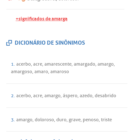
+significados de amarga
DICIONÁRIO DE SINÔNIMOS
1.
acerbo
,
acre
,
amarescente
,
amargado
,
amargo
,
amargoso
,
amaro
,
amaroso
2.
acerbo
,
acre
,
amargo
,
áspero
,
azedo
,
desabrido
3.
amargo
,
doloroso
,
duro
,
grave
,
penoso
,
triste