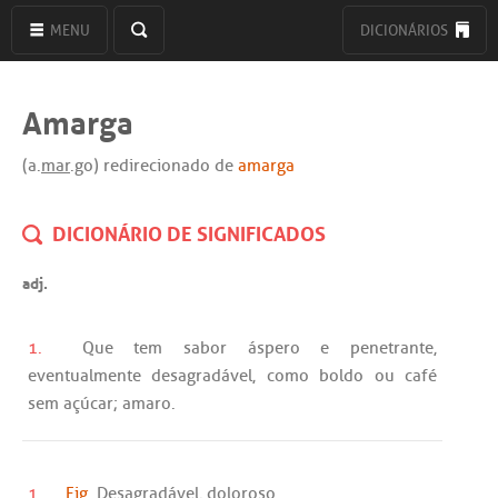
MENU
DICIONÁRIOS
Amarga
(a.
mar
.go) redirecionado de
amarga
DICIONÁRIO DE SIGNIFICADOS
adj.
1.
Que
tem
sabor
áspero
e
penetrante
,
eventualmente
desagradável
,
como
boldo
ou
café
sem
açúcar
;
amaro
.
1.
Fig.
Desagradável
,
doloroso
.