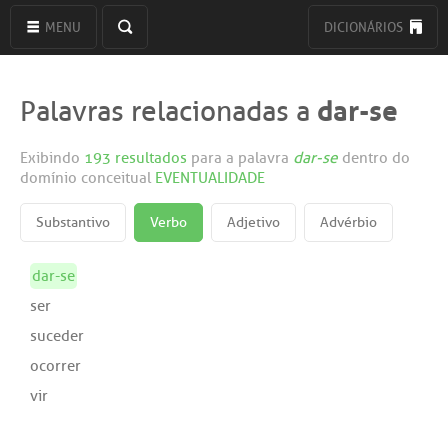
MENU
DICIONÁRIOS
dar-se
Palavras relacionadas a
Exibindo
193 resultados
para a palavra
dar-se
dentro do
domínio conceitual
EVENTUALIDADE
Substantivo
Verbo
Adjetivo
Advérbio
dar-se
ser
suceder
ocorrer
vir