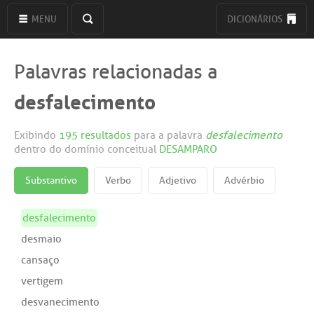
MENU
DICIONÁRIOS
Palavras relacionadas a
desfalecimento
Exibindo
195 resultados
para a palavra
desfalecimento
dentro do domínio conceitual
DESAMPARO
Substantivo
Verbo
Adjetivo
Advérbio
desfalecimento
desmaio
cansaço
vertigem
desvanecimento