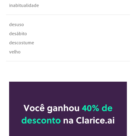
inabitualidade
desuso
desábito
descostume
velho