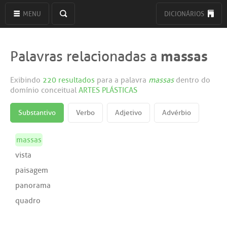
MENU
DICIONÁRIOS
massas
Palavras relacionadas a
Exibindo
220 resultados
para a palavra
massas
dentro do
domínio conceitual
ARTES PLÁSTICAS
Substantivo
Verbo
Adjetivo
Advérbio
massas
vista
paisagem
panorama
quadro