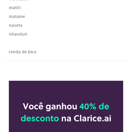
matiri
matame
naveta
nhanduti
renda de bico