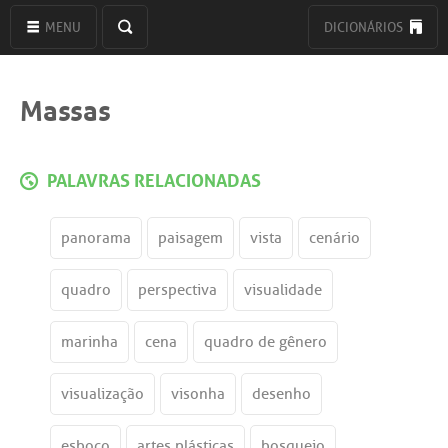
MENU
DICIONÁRIOS
Massas
PALAVRAS RELACIONADAS
panorama
paisagem
vista
cenário
quadro
perspectiva
visualidade
marinha
cena
quadro de gênero
visualização
visonha
desenho
esboço
artes plásticas
bosquejo