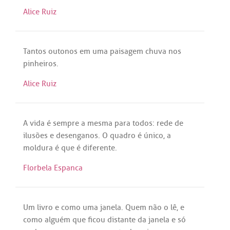
Alice Ruiz
Tantos
outonos
em
uma
paisagem
chuva
nos
pinheiros
.
Alice Ruiz
A
vida
é
sempre
a
mesma
para
todos
:
rede
de
ilusões
e
desenganos
. O
quadro
é
único
,
a
moldura
é
que
é
diferente
.
Florbela Espanca
Um
livro
e
como
uma
janela
.
Quem
não
o
lê
, e
como
alguém
que
ficou
distante
da
janela
e
só