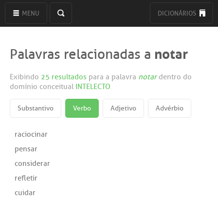
MENU
DICIONÁRIOS
notar
Palavras relacionadas a
Exibindo
25 resultados
para a palavra
notar
dentro do
domínio conceitual
INTELECTO
Substantivo
Verbo
Adjetivo
Advérbio
raciocinar
pensar
considerar
refletir
cuidar