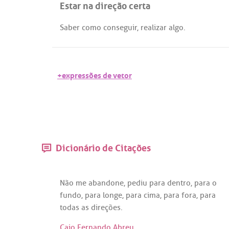
Estar na direção certa
Saber
como
conseguir
,
realizar
algo
.
+expressões de vetor
Dicionário de Citações
Não
me
abandone
,
pediu
para
dentro
,
para
o
fundo
,
para
longe
,
para
cima
,
para
fora
,
para
todas
as
direções
.
Caio Fernando Abreu