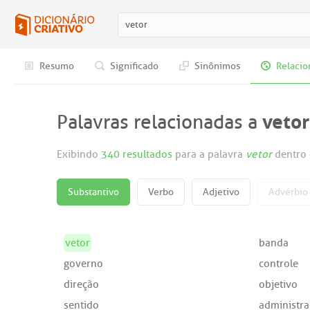
Resumo
Significado
Sinônimos
Relacio
vetor
Palavras relacionadas a
Exibindo
340 resultados
para a palavra
vetor
dentro 
Substantivo
Verbo
Adjetivo
Advérbio
vetor
banda
governo
controle
direção
objetivo
sentido
administr