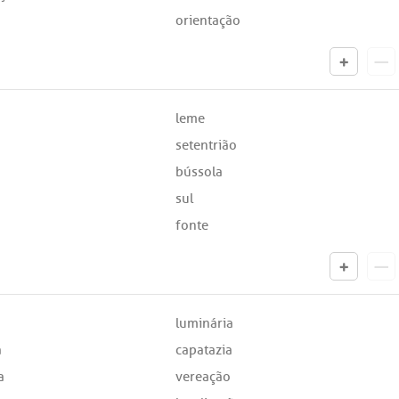
orientação
leme
setentrião
bússola
sul
fonte
luminária
a
capatazia
a
vereação