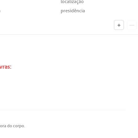
localização
a
presidência
vras:
fora
do
corpo
.