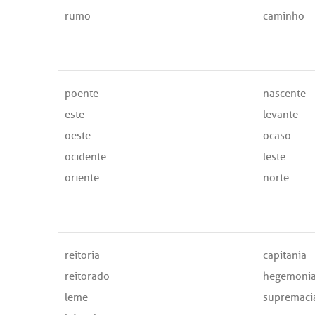
rumo
caminho
poente
nascente
este
levante
oeste
ocaso
ocidente
leste
oriente
norte
reitoria
capitania
reitorado
hegemoni
leme
supremaci