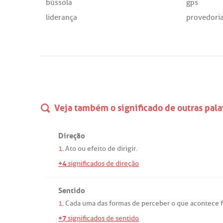
bússola
gps
liderança
provedori
Veja também o significado de outras pala
Direção
1.
Ato
ou
efeito
de
dirigir
.
+4
significados de direção
Sentido
1.
Cada
uma
das
formas
de
perceber
o
que
acontece
+7
significados de sentido