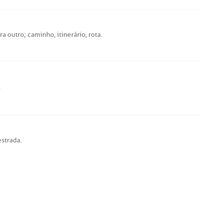
ra
outro
;
caminho
,
itinerário
,
rota
.
.
estrada
.