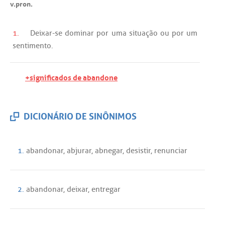
v.pron.
1.
Deixar
-
se
dominar
por
uma
situação
ou
por
um
sentimento
.
+significados de abandone
DICIONÁRIO DE SINÔNIMOS
1.
abandonar
,
abjurar
,
abnegar
,
desistir
,
renunciar
2.
abandonar
,
deixar
,
entregar