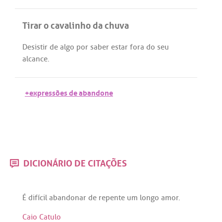
Tirar o cavalinho da chuva
Desistir
de
algo
por
saber
estar
fora
do
seu
alcance
.
+expressões de abandone
DICIONÁRIO DE CITAÇÕES
É
difícil
abandonar
de
repente
um
longo
amor
.
Caio Catulo