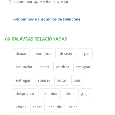
3.
abandonar
,
aposentar
,
encostar
+sinônimos e antônimos de abandone
PALAVRAS RELACIONADAS
deixar
abandonar
desistir
largar
renunciar
ceder
abdicar
resignar
entregar
abjurar
soltar
sair
despovoar
desabitar
atirar
jogar
vibrar
tacar
sacudir
rojar