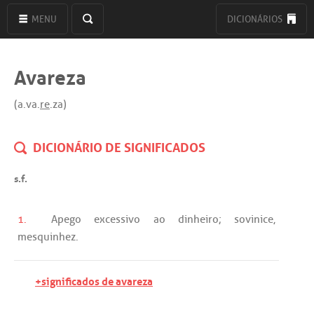
MENU
DICIONÁRIOS
Avareza
(a.va.
re
.za)
DICIONÁRIO DE SIGNIFICADOS
s.f.
1.
Apego
excessivo
ao
dinheiro
;
sovinice
,
mesquinhez
.
+significados de avareza