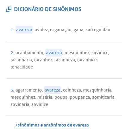
DICIONÁRIO DE SINÔNIMOS
1.
avareza
,
avidez
,
esganação
,
gana
,
sofreguidão
2.
acanhamento
,
avareza
,
mesquinhez
,
sovinice
,
tacanharia
,
tacanhez
,
tacanheza
,
tacanhice
,
tenacidade
3.
agarramento
,
avareza
,
cainheza
,
mesquinharia
,
mesquinhez
,
miséria
,
poupa
,
poupança
,
somiticaria
,
sovinaria
,
sovinice
+sinônimos e antônimos de avareza