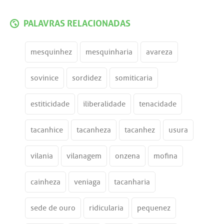
PALAVRAS RELACIONADAS
mesquinhez
mesquinharia
avareza
sovinice
sordidez
somiticaria
estiticidade
iliberalidade
tenacidade
tacanhice
tacanheza
tacanhez
usura
vilania
vilanagem
onzena
mofina
cainheza
veniaga
tacanharia
sede de ouro
ridicularia
pequenez