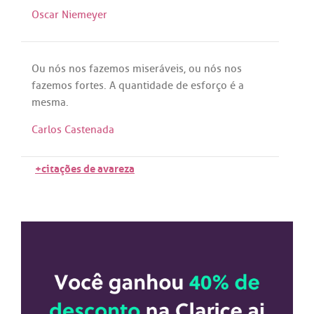
Oscar Niemeyer
Ou
nós
nos
fazemos
miseráveis
,
ou
nós
nos
fazemos
fortes
.
A
quantidade
de
esforço
é
a
mesma
.
Carlos Castenada
+citações de avareza