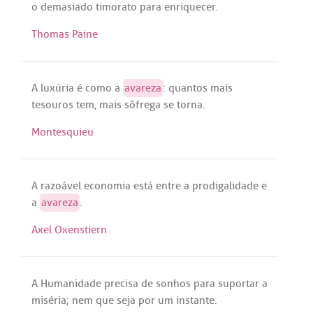
o
demasiado
timorato
para
enriquecer
.
Thomas Paine
A
luxúria
é
como
a
avareza
:
quantos
mais
tesouros
tem
,
mais
sôfrega
se
torna
.
Montesquieu
A
razoável
economia
está
entre
a
prodigalidade
e
a
avareza
.
Axel Oxenstiern
A
Humanidade
precisa
de
sonhos
para
suportar
a
miséria
;
nem
que
seja
por
um
instante
.