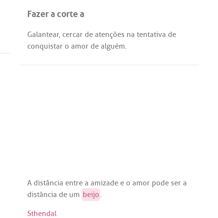
Fazer a corte a
Galantear
,
cercar
de
atenções
na
tentativa
de
conquistar
o
amor
de
alguém
.
A
distância
entre
a
amizade
e o
amor
pode
ser
a
distância
de
um
beijo
.
Sthendal