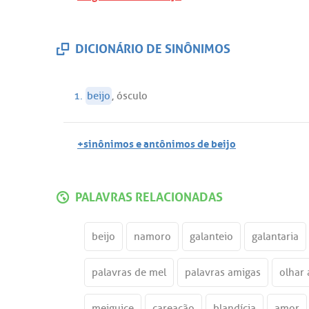
DICIONÁRIO DE SINÔNIMOS
1.
beijo
,
ósculo
+sinônimos e antônimos de beijo
PALAVRAS RELACIONADAS
beijo
namoro
galanteio
galantaria
palavras de mel
palavras amigas
olhar
meiguice
careação
blandícia
amor