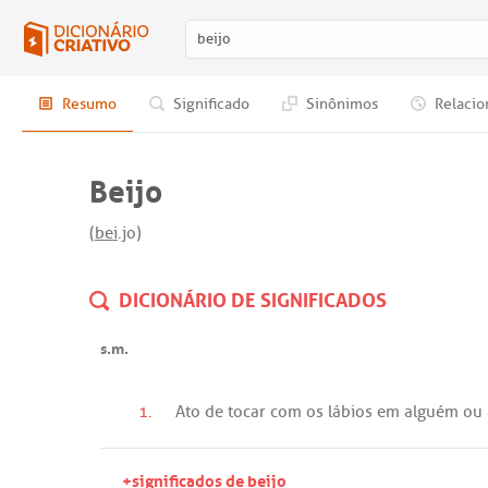
Resumo
Significado
Sinônimos
Relacio
Beijo
(
bei
.jo)
DICIONÁRIO DE SIGNIFICADOS
s.m.
1.
Ato
de
tocar
com
os
lábios
em
alguém
ou
+significados de beijo