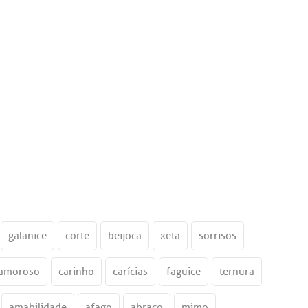
galanice
corte
beijoca
xeta
sorrisos
 amoroso
carinho
carícias
faguice
ternura
amabilidade
afago
abraço
mimo