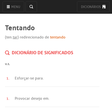
MENU
DICIONÁRIOS
Tentando
(ten.
tar
) redirecionado de
tentando
DICIONÁRIO DE SIGNIFICADOS
v.t.
1.
Esforçar
-
se
para
.
1.
Provocar
desejo
em
.