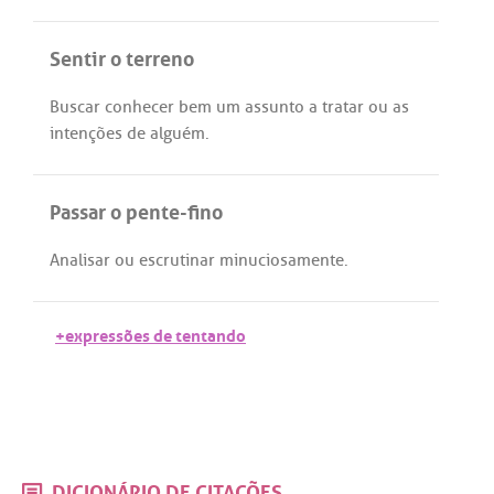
Sentir o terreno
Buscar
conhecer
bem
um
assunto
a
tratar
ou
as
intenções
de
alguém
.
Passar o pente-fino
Analisar
ou
escrutinar
minuciosamente
.
+expressões de tentando
DICIONÁRIO DE CITAÇÕES