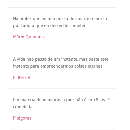
Há
noites
que
eu
não
posso
dormir
de
remorso
por
tudo
o
que
eu
deixei
de
cometer
.
Mário Quintana
A
vida
não
passa
de
um
instante
,
mas
basta
este
instante
para
empreendermos
coisas
eternas
.
E. Bersot
Em
matéria
de
injustiças
o
pior
não
é
sofrê
-
las
:
é
cometê
-
las
.
Pitágoras