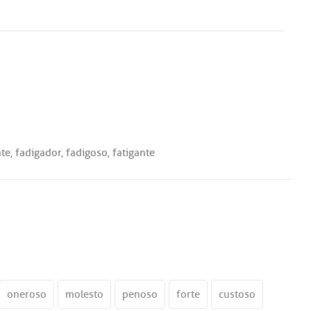
nte
,
fadigador
,
fadigoso
,
fatigante
oneroso
molesto
penoso
forte
custoso