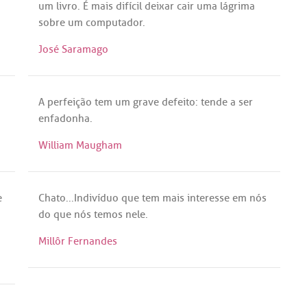
um
livro
.
É
mais
difícil
deixar
cair
uma
lágrima
sobre
um
computador
.
José Saramago
A
perfeição
tem
um
grave
defeito
:
tende
a
ser
enfadonha
.
William Maugham
e
Chato
...
Indivíduo
que
tem
mais
interesse
em
nós
do
que
nós
temos
nele
.
Millôr Fernandes