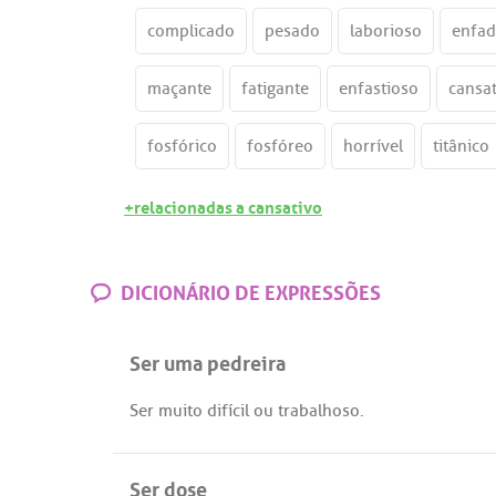
complicado
pesado
laborioso
enfa
maçante
fatigante
enfastioso
cansa
fosfórico
fosfóreo
horrível
titânico
+relacionadas a cansativo
DICIONÁRIO DE EXPRESSÕES
Ser uma pedreira
Ser
muito
difícil
ou
trabalhoso
.
Ser dose