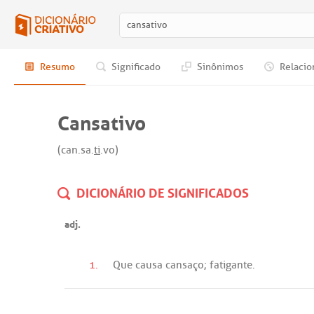
Resumo
Significado
Sinônimos
Relacio
Cansativo
(can.sa.
ti
.vo)
DICIONÁRIO DE SIGNIFICADOS
adj.
1.
Que
causa
cansaço
;
fatigante
.