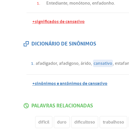
1.
Entediante
,
monótono
,
enfadonho
.
+significados de cansativo
DICIONÁRIO DE SINÔNIMOS
1.
afadigador
,
afadigoso
,
árido
,
cansativo
,
estafa
+sinônimos e antônimos de cansativo
PALAVRAS RELACIONADAS
difícil
duro
dificultoso
trabalhoso