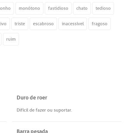
donho
monótono
fastidioso
chato
tedioso
tivo
triste
escabroso
inacessível
fragoso
ruim
Duro de roer
Difícil
de
fazer
ou
suportar
.
Barra pesada