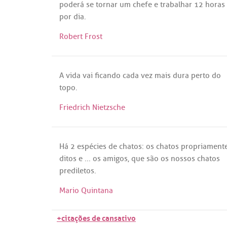
poderá
se
tornar
um
chefe
e
trabalhar
12
horas
por
dia
.
Robert Frost
A
vida
vai
ficando
cada
vez
mais
dura
perto
do
topo
.
Friedrich Nietzsche
Há
2
espécies
de
chatos
:
os
chatos
propriament
ditos
e ...
os
amigos
,
que
são
os
nossos
chatos
prediletos
.
Mario Quintana
+citações de cansativo