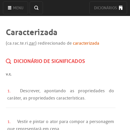
MENU
DICIONÁRIOS
Caracterizada
(ca.rac.te.ri.
zar
) redirecionado de
caracterizada
DICIONÁRIO DE SIGNIFICADOS
v.t.
1.
Descrever
,
apontando
as
propriedades
do
caráter
,
as
propriedades
características
.
1.
Vestir
e
pintar
o
ator
para
compor
a
personagem
que
representará
em
cena
.