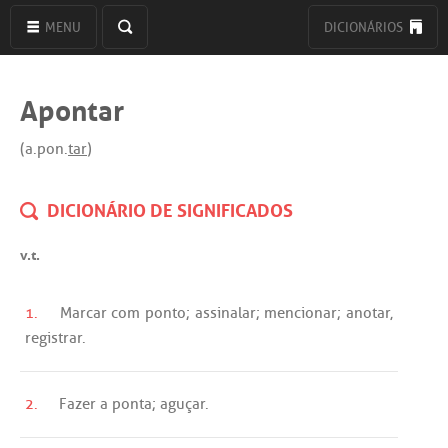
MENU
DICIONÁRIOS
Apontar
(a.pon.
tar
)
DICIONÁRIO DE SIGNIFICADOS
v.t.
1.
Marcar
com
ponto
;
assinalar
;
mencionar
;
anotar
,
registrar
.
2.
Fazer
a
ponta
;
aguçar
.