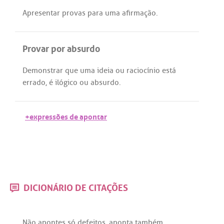
Apresentar
provas
para
uma
afirmação
.
Provar por absurdo
Demonstrar
que
uma
ideia
ou
raciocínio
está
errado
,
é
ilógico
ou
absurdo
.
+expressões de apontar
DICIONÁRIO DE CITAÇÕES
Não
apontes
só
defeitos
,
aponta
também