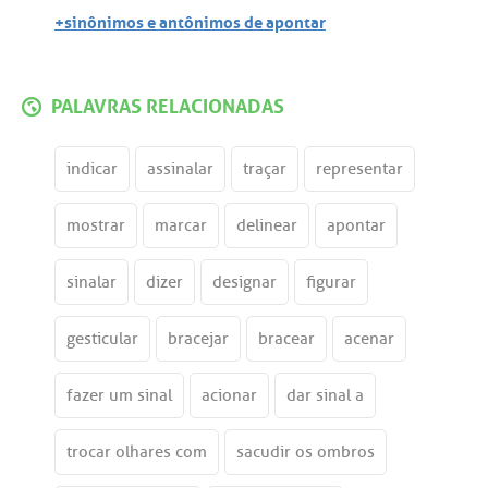
+sinônimos e antônimos de apontar
PALAVRAS RELACIONADAS
indicar
assinalar
traçar
representar
mostrar
marcar
delinear
apontar
sinalar
dizer
designar
figurar
gesticular
bracejar
bracear
acenar
fazer um sinal
acionar
dar sinal a
trocar olhares com
sacudir os ombros