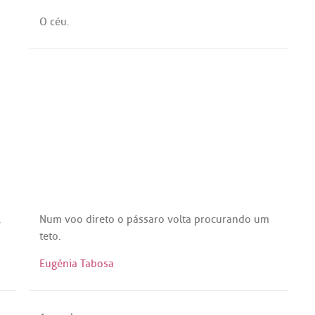
O
céu
.
,
Num
voo
direto
o
pássaro
volta
procurando
um
teto
.
Eugénia Tabosa