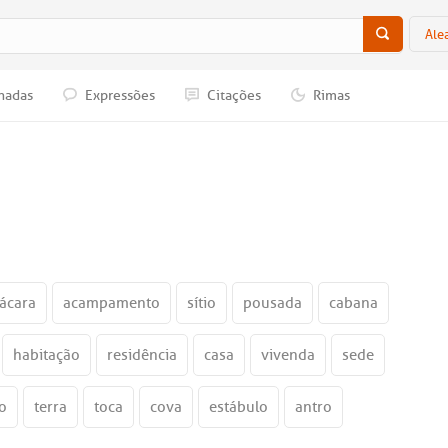
Ale
nadas
Expressões
Citações
Rimas
ácara
acampamento
sítio
pousada
cabana
habitação
residência
casa
vivenda
sede
o
terra
toca
cova
estábulo
antro