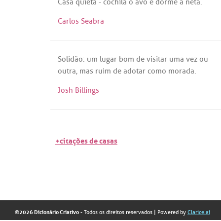
Casa
quieta
-
cochila
o
avô
e
dorme
a
neta
.
Carlos Seabra
Solidão
:
um
lugar
bom
de
visitar
uma
vez
ou
outra
,
mas
ruim
de
adotar
como
morada
.
Josh Billings
+citações de casas
©2026 Dicionário Criativo
- Todos os direitos reservados
| Powered by
Clarice.ai