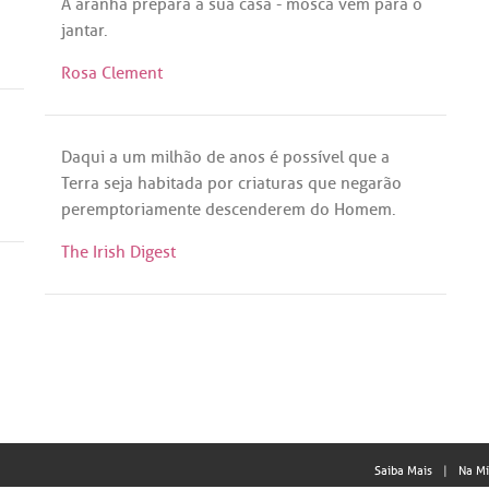
A
aranha
prepara
a
sua
casa
-
mosca
vem
para
o
jantar
.
Rosa Clement
Daqui
a
um
milhão
de
anos
é
possível
que
a
Terra
seja
habitada
por
criaturas
que
negarão
peremptoriamente
descenderem
do
Homem
.
The Irish Digest
Saiba Mais
Na Mí