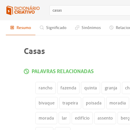
Resumo
Significado
Sinônimos
Relacio
Casas
PALAVRAS RELACIONADAS
rancho
fazenda
quinta
granja
ch
bivaque
trapeira
poisada
moradia
morada
lar
edifício
assento
berç