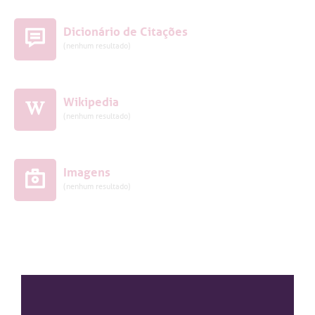
Dicionário de Citações
(nenhum resultado)
Wikipedia
(nenhum resultado)
Imagens
(nenhum resultado)