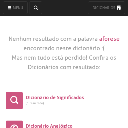
MENU
DICIONÁRIOS
Nenhum resultado com a palavra
aforese
encontrado neste dicionário :(
Mas nem tudo está perdido! Confira os
Dicionários com resultado:
Dicionário de Significados
(1 resultado)
Dicionário Analógico