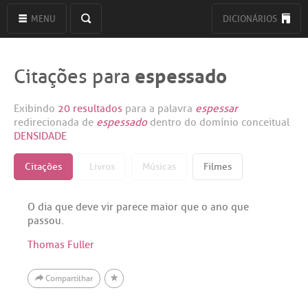
MENU
DICIONÁRIOS
espessado
Citações para
Exibindo
20 resultados
para a palavra
espessar
redirecionada de
espessado
dentro do domínio conceitual
DENSIDADE
Citações
Livros
Músicas
Filmes
O dia que deve vir parece maior que o ano que
passou.
Thomas Fuller
Compartilhar