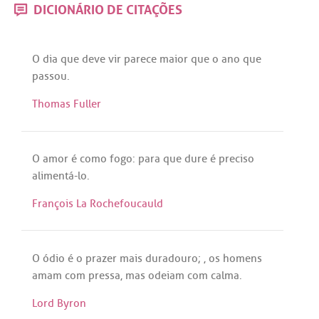
DICIONÁRIO DE CITAÇÕES
O
dia
que
deve
vir
parece
maior
que
o
ano
que
passou
.
Thomas Fuller
O
amor
é
como
fogo
:
para
que
dure
é
preciso
alimentá
-
lo
.
François La Rochefoucauld
O
ódio
é
o
prazer
mais
duradouro
; ,
os
homens
amam
com
pressa
,
mas
odeiam
com
calma
.
Lord Byron