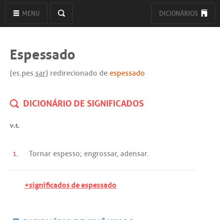
MENU
DICIONÁRIOS
Espessado
(es.pes.
sar
) redirecionado de
espessado
DICIONÁRIO DE SIGNIFICADOS
v.t.
1.
Tornar
espesso
;
engrossar
,
adensar
.
+significados de espessado