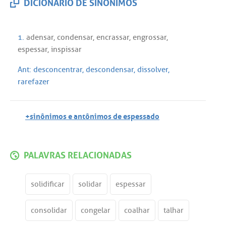
DICIONÁRIO DE SINÔNIMOS
1.
adensar
,
condensar
,
encrassar
,
engrossar
,
espessar
,
inspissar
Ant:
desconcentrar
,
descondensar
,
dissolver
,
rarefazer
+sinônimos e antônimos de espessado
PALAVRAS RELACIONADAS
solidificar
solidar
espessar
consolidar
congelar
coalhar
talhar