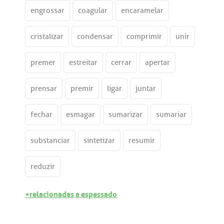
engrossar
coagular
encaramelar
cristalizar
condensar
comprimir
unir
premer
estreitar
cerrar
apertar
prensar
premir
ligar
juntar
fechar
esmagar
sumarizar
sumariar
substanciar
sintetizar
resumir
reduzir
+relacionadas a espessado