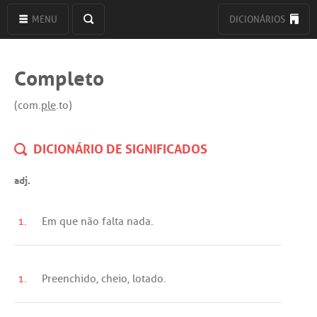
MENU
DICIONÁRIOS
Completo
(com.
ple
.to)
DICIONÁRIO DE SIGNIFICADOS
adj.
1.
Em
que
não
falta
nada
.
1.
Preenchido
,
cheio
,
lotado
.