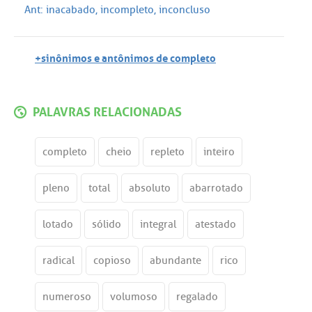
Ant:
inacabado
,
incompleto
,
inconcluso
+sinônimos e antônimos de completo
PALAVRAS RELACIONADAS
completo
cheio
repleto
inteiro
pleno
total
absoluto
abarrotado
lotado
sólido
integral
atestado
radical
copioso
abundante
rico
numeroso
volumoso
regalado