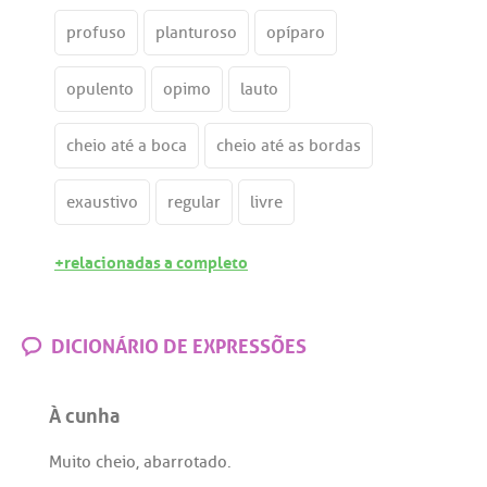
profuso
planturoso
opíparo
opulento
opimo
lauto
cheio até a boca
cheio até as bordas
exaustivo
regular
livre
+relacionadas a completo
DICIONÁRIO DE EXPRESSÕES
À cunha
Muito
cheio
,
abarrotado
.