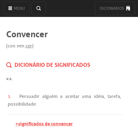
MENU
DICIONÁRIOS
Convencer
(con.ven.
cer
)
DICIONÁRIO DE SIGNIFICADOS
v.t.
1.
Persuadir
alguém
a
aceitar
uma
idéia
,
tarefa
,
possibilidade
.
+significados de convencer