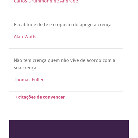
Carlos Drummond de Andrade
E
a
atitude
de
fé
é
o
oposto
do
apego
à
crença
.
Alan Watts
Não
tem
crença
quem
não
vive
de
acordo
com
a
sua
crença
.
Thomas Fuller
+citações de convencer