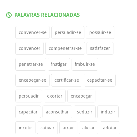
PALAVRAS RELACIONADAS
convencer-se
persuadir-se
possuir-se
convencer
compenetrar-se
satisfazer
penetrar-se
instigar
imbuir-se
encabeçar-se
certificar-se
capacitar-se
persuadir
exortar
encabeçar
capacitar
aconselhar
seduzir
induzir
incutir
cativar
atrair
aliciar
adotar