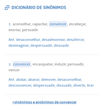
DICIONÁRIO DE SINÔNIMOS
1.
aconselhar
,
capacitar
,
convencer
,
encabeçar
,
exortar
,
persuadir
Ant:
desaconselhar
,
desadmoestar
,
desaferrar
,
desimaginar
,
despersuadir
,
dissuadir
2.
convencer
,
encasquetar
,
induzir
,
persuadir
,
vencer
Ant:
abalar
,
abanar
,
demover
,
desaconselhar
,
desconvencer
,
despersuadir
,
dissuadir
,
divertir
,
tirar
+sinônimos e antônimos de convencer