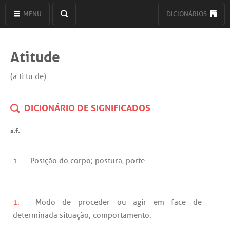
MENU
DICIONÁRIOS
Atitude
(a.ti.
tu
.de)
DICIONÁRIO DE SIGNIFICADOS
s.f.
1.
Posição
do
corpo
;
postura
,
porte
.
1.
Modo
de
proceder
ou
agir
em
face
de
determinada
situação
;
comportamento
.