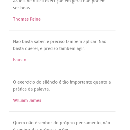
As
leis
de
difícil
execução
em
geral
não
podem
ser
boas
.
Thomas Paine
Não
basta
saber
,
é
preciso
também
aplicar
.
Não
basta
querer
,
é
preciso
também
agir
.
Fausto
O
exercício
do
silêncio
é
tão
importante
quanto
a
prática
da
palavra
.
William James
Quem
não
é
senhor
do
próprio
pensamento
,
não
é
senhor
das
próprias
ações
.