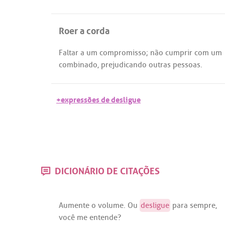
Roer a corda
Faltar
a
um
compromisso
;
não
cumprir
com
um
combinado
,
prejudicando
outras
pessoas
.
+expressões de desligue
DICIONÁRIO DE CITAÇÕES
Aumente
o
volume
.
Ou
desligue
para
sempre
,
você
me
entende
?