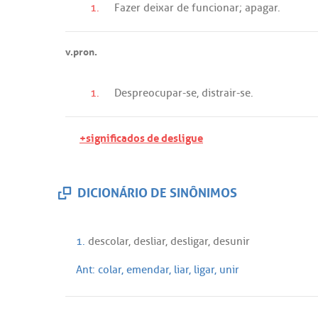
1.
Fazer
deixar
de
funcionar
;
apagar
.
v.pron.
1.
Despreocupar
-
se
,
distrair
-
se
.
+significados de desligue
DICIONÁRIO DE SINÔNIMOS
1.
descolar
,
desliar
,
desligar
,
desunir
Ant:
colar
,
emendar
,
liar
,
ligar
,
unir