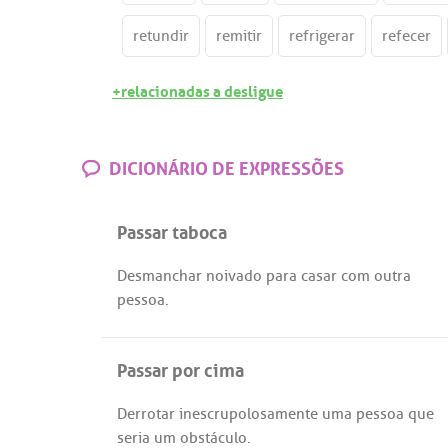
retundir
remitir
refrigerar
refecer
+relacionadas a desligue
DICIONÁRIO DE EXPRESSÕES
Passar taboca
Desmanchar
noivado
para
casar
com
outra
pessoa
.
Passar por cima
Derrotar
inescrupolosamente
uma
pessoa
que
seria
um
obstáculo
.