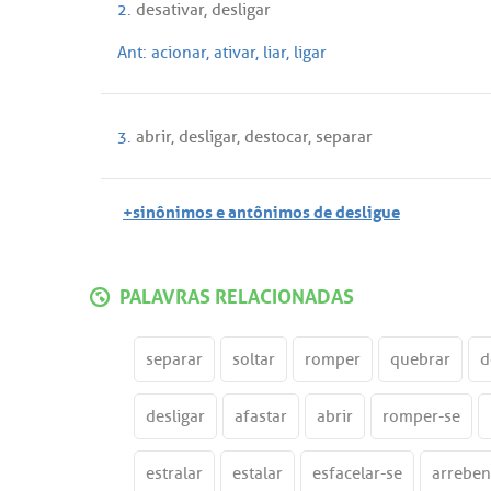
2.
desativar
,
desligar
Ant:
acionar
,
ativar
,
liar
,
ligar
3.
abrir
,
desligar
,
destocar
,
separar
+sinônimos e antônimos de desligue
PALAVRAS RELACIONADAS
separar
soltar
romper
quebrar
d
desligar
afastar
abrir
romper-se
estralar
estalar
esfacelar-se
arreben