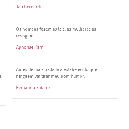
Tati Bernardi
Os
homens
fazem
as
leis
,
as
mulheres
as
revogam
.
Aphonse Karr
Antes
de
mais
nada
fica
estabelecido
que
a
ninguém
vai
tirar
meu
bom
humor
.
Fernando Sabino