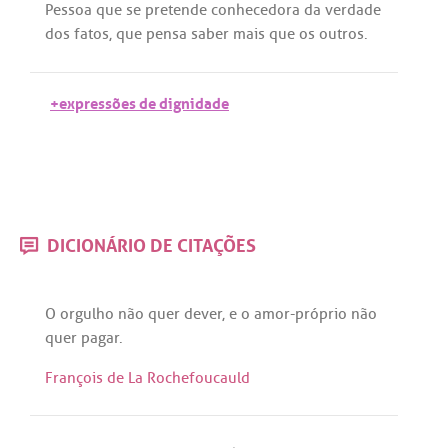
Pessoa
que
se
pretende
conhecedora
da
verdade
dos
fatos
,
que
pensa
saber
mais
que
os
outros
.
+expressões de dignidade
DICIONÁRIO DE CITAÇÕES
O
orgulho
não
quer
dever
, e o
amor
-
próprio
não
quer
pagar
.
François de La Rochefoucauld