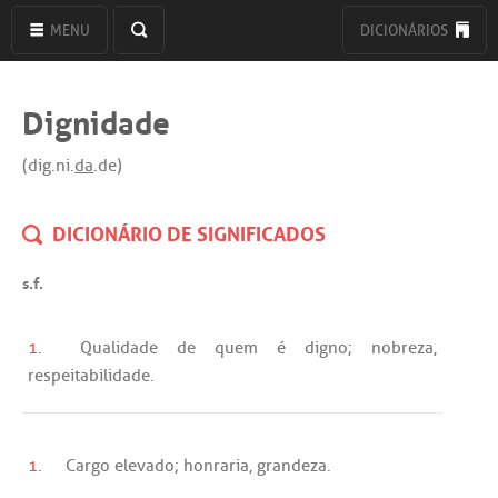
MENU
DICIONÁRIOS
Dignidade
(dig.ni.
da
.de)
DICIONÁRIO DE SIGNIFICADOS
s.f.
1.
Qualidade
de
quem
é
digno
;
nobreza
,
respeitabilidade
.
1.
Cargo
elevado
;
honraria
,
grandeza
.