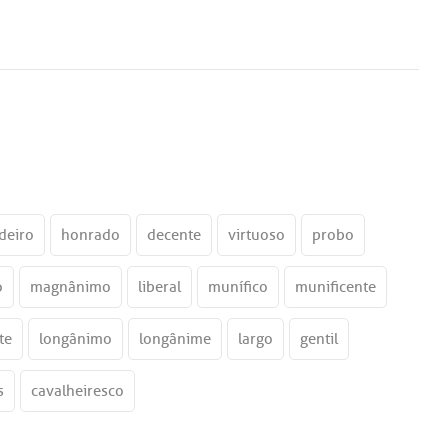
deiro
honrado
decente
virtuoso
probo
o
magnânimo
liberal
munífico
munificente
te
longânimo
longânime
largo
gentil
s
cavalheiresco