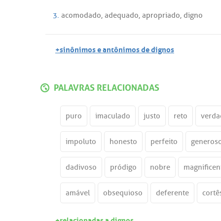
3.
acomodado
,
adequado
,
apropriado
,
digno
+sinônimos e antônimos de dignos
PALAVRAS RELACIONADAS
puro
imaculado
justo
reto
verda
impoluto
honesto
perfeito
generos
dadivoso
pródigo
nobre
magnificen
amável
obsequioso
deferente
cortê
+relacionadas a dignos