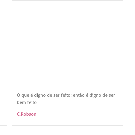
O
que
é
digno
de
ser
feito
;
então
é
digno
de
ser
bem
feito
.
C.Robson