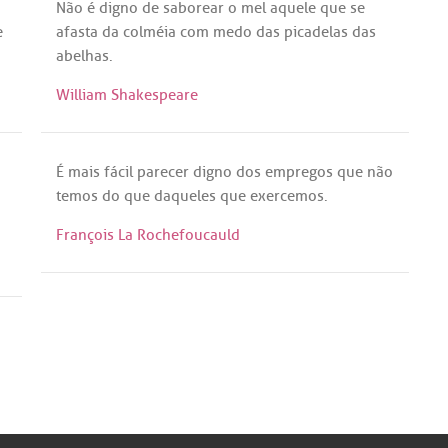
Não
é
digno
de
saborear
o
mel
aquele
que
se
e
afasta
da
colméia
com
medo
das
picadelas
das
abelhas
.
William Shakespeare
É
mais
fácil
parecer
digno
dos
empregos
que
não
temos
do
que
daqueles
que
exercemos
.
François La Rochefoucauld