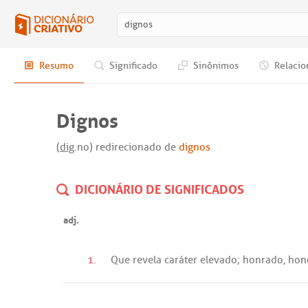
Resumo
Significado
Sinônimos
Relacio
Dignos
(
dig
.no) redirecionado de
dignos
DICIONÁRIO DE SIGNIFICADOS
adj.
1.
Que
revela
caráter
elevado
;
honrado
,
hon