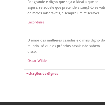
Por
grande
e
digno
que
seja
o
ideal
a
que
se
aspira
,
se
aquele
que
pretende
alcançá
-
lo
se
val
de
meios
miseráveis
,
é
sempre
um
miserável
.
Lacordaire
O
amor
das
mulheres
casadas
é
o
mais
digno
do
mundo
,
só
que
os
próprios
casais
não
sabem
disso
.
Oscar Wilde
+citações de dignos