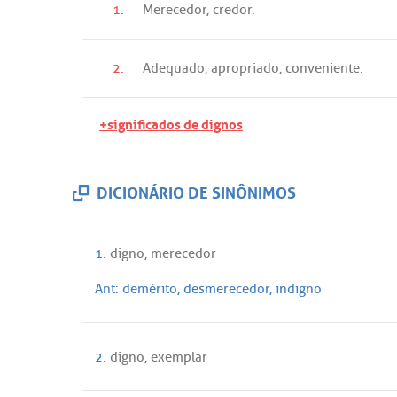
1.
Merecedor
,
credor
.
2.
Adequado
,
apropriado
,
conveniente
.
+significados de dignos
DICIONÁRIO DE SINÔNIMOS
1.
digno
,
merecedor
Ant:
demérito
,
desmerecedor
,
indigno
2.
digno
,
exemplar