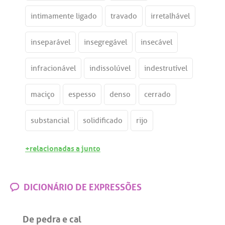
intimamente ligado
travado
irretalhável
inseparável
insegregável
insecável
infracionável
indissolúvel
indestrutível
maciço
espesso
denso
cerrado
substancial
solidificado
rijo
+relacionadas a junto
DICIONÁRIO DE EXPRESSÕES
De pedra e cal