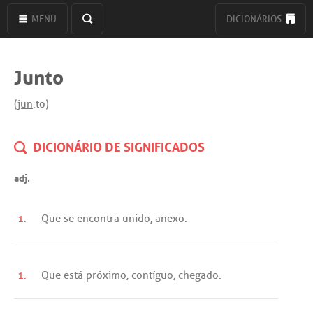
MENU
DICIONÁRIOS
Junto
(
jun
.to)
DICIONÁRIO DE SIGNIFICADOS
adj.
1.
Que
se
encontra
unido
,
anexo
.
1.
Que
está
próximo
,
contíguo
,
chegado
.