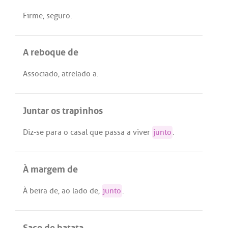
Firme
,
seguro
.
A reboque de
Associado
,
atrelado
a
.
Juntar os trapinhos
Diz
-
se
para
o
casal
que
passa
a
viver
junto
.
À margem de
À
beira
de
,
ao
lado
de
,
junto
.
Saco de batata