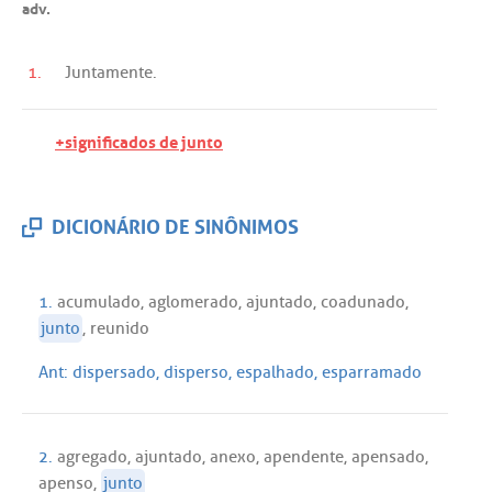
adv.
1.
Juntamente
.
+significados de junto
DICIONÁRIO DE SINÔNIMOS
1.
acumulado
,
aglomerado
,
ajuntado
,
coadunado
,
junto
,
reunido
Ant:
dispersado
,
disperso
,
espalhado
,
esparramado
2.
agregado
,
ajuntado
,
anexo
,
apendente
,
apensado
,
apenso
,
junto