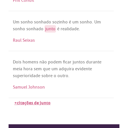
Phil Condit
Um
sonho
sonhado
sozinho
é
um
sonho
.
Um
sonho
sonhado
junto
é
realidade
.
Raul Seixas
Dois
homens
não
podem
ficar
juntos
durante
meia
hora
sem
que
um
adquira
evidente
superioridade
sobre
o
outro
.
Samuel Johnson
+citações de junto