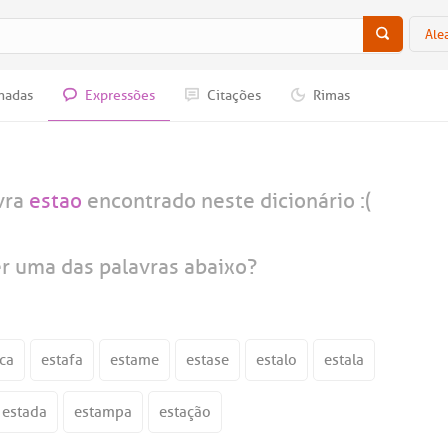
Ale
nadas
Expressões
Citações
Rimas
vra
estao
encontrado neste dicionário :(
er uma das palavras abaixo?
ca
estafa
estame
estase
estalo
estala
estada
estampa
estação