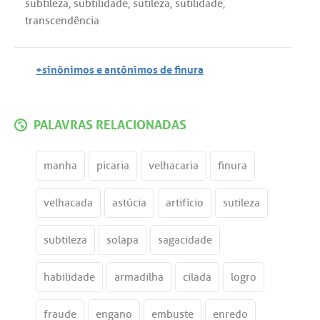
subtileza
,
subtilidade
,
sutileza
,
sutilidade
,
transcendência
+sinônimos e antônimos de finura
PALAVRAS RELACIONADAS
manha
picaria
velhacaria
finura
velhacada
astúcia
artifício
sutileza
subtileza
solapa
sagacidade
habilidade
armadilha
cilada
logro
fraude
engano
embuste
enredo