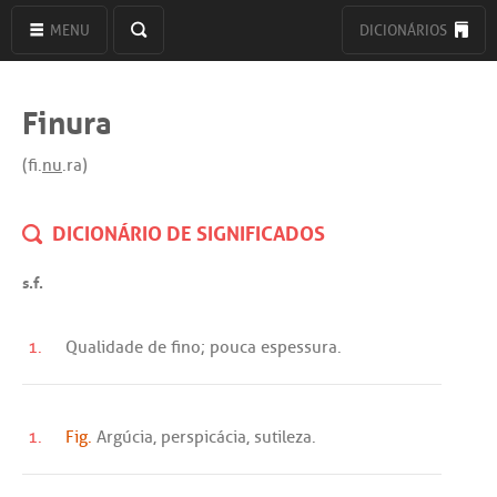
MENU
DICIONÁRIOS
Finura
(fi.
nu
.ra)
DICIONÁRIO DE SIGNIFICADOS
s.f.
1.
Qualidade
de
fino
;
pouca
espessura
.
1.
Fig.
Argúcia
,
perspicácia
,
sutileza
.