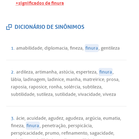
+significados de finura
DICIONÁRIO DE SINÔNIMOS
1.
amabilidade
,
diplomacia
,
fineza
,
finura
,
gentileza
2.
ardileza
,
artimanha
,
astúcia
,
esperteza
,
finura
,
lábia
,
ladinagem
,
ladinice
,
manha
,
matreirice
,
prosa
,
raposia
,
raposice
,
ronha
,
solércia
,
subtileza
,
subtilidade
,
sutileza
,
sutilidade
,
vivacidade
,
viveza
3.
ácie
,
acuidade
,
agudez
,
agudeza
,
argúcia
,
eumatia
,
fineza
,
finura
,
penetração
,
perspicácia
,
perspicacidade
,
prumo
,
refinamento
,
sagacidade
,