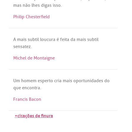
mas
não
lhes
digas
isso
.
Philip Chesterfield
A
mais
subtil
loucura
é
feita
da
mais
subtil
sensatez
.
Michel de Montaigne
Um
homem
esperto
cria
mais
oportunidades
do
que
encontra
.
Francis Bacon
+citações de finura