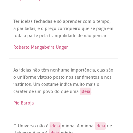
Ter
ideias
fechadas
e
só
aprender
com
o
tempo
,
a
pauladas
,
é
o
preço
corriqueiro
que
se
paga
em
toda
a
parte
pela
tranquilidade
de
não
pensar
.
Roberto Mangabeira Unger
As
ideias
não
têm
nenhuma
importância
,
elas
são
o
uniforme
vistoso
posto
nos
sentimentos
e
nos
instintos
.
Um
costume
indica
muito
mais
o
caráter
de
um
povo
do
que
uma
ideia
.
Pio Baroja
O
Universo
não
é
ideia
minha
.
A
minha
ideia
de
Universo
é
que
é
ideia
minha
.