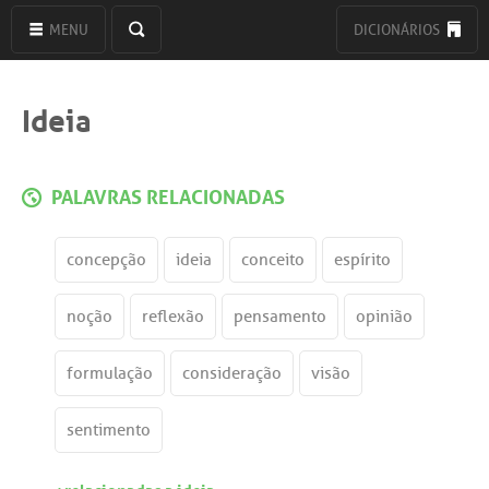
MENU
DICIONÁRIOS
Ideia
PALAVRAS RELACIONADAS
concepção
ideia
conceito
espírito
noção
reflexão
pensamento
opinião
formulação
consideração
visão
sentimento
+relacionadas a ideia