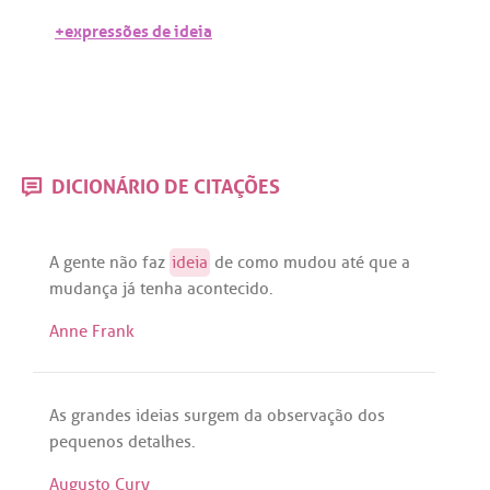
+expressões de ideia
DICIONÁRIO DE CITAÇÕES
A
gente
não
faz
ideia
de
como
mudou
até
que
a
mudança
já
tenha
acontecido
.
Anne Frank
As
grandes
ideias
surgem
da
observação
dos
pequenos
detalhes
.
Augusto Cury