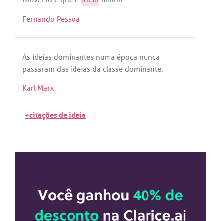
Fernando Pessoa
As
ideias
dominantes
numa
época
nunca
passaram
das
ideias
da
classe
dominante
.
Karl Marx
+citações de ideia