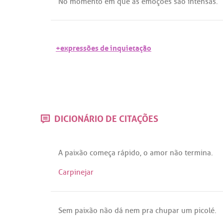
No
momento
em
que
as
emoções
são
intensas
.
+expressões de inquietação
DICIONÁRIO DE CITAÇÕES
A
paixão
começa
rápido
, o
amor
não
termina
.
Carpinejar
Sem
paixão
não
dá
nem
pra
chupar
um
picolé
.