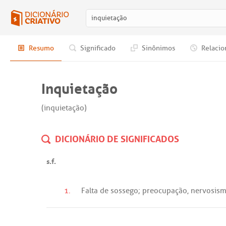
Resumo
Significado
Sinônimos
Relacio
Inquietação
(inquietação)
DICIONÁRIO DE SIGNIFICADOS
s.f.
1.
Falta
de
sossego
;
preocupação
,
nervosis