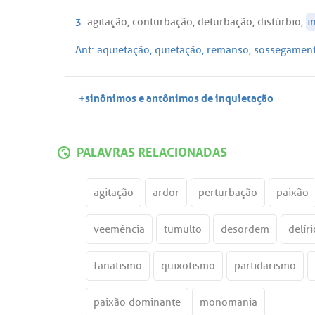
3.
agitação
,
conturbação
,
deturbação
,
distúrbio
,
i
Ant:
aquietação
,
quietação
,
remanso
,
sossegamen
+sinônimos e antônimos de inquietação
PALAVRAS RELACIONADAS
agitação
ardor
perturbação
paixão
veemência
tumulto
desordem
delíri
fanatismo
quixotismo
partidarismo
paixão dominante
monomania