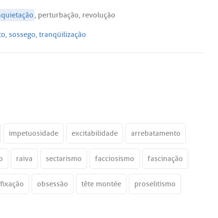
nquietação
,
perturbação
,
revolução
to
,
sossego
,
tranqüilização
impetuosidade
excitabilidade
arrebatamento
o
raiva
sectarismo
facciosismo
fascinação
fixação
obsessão
tête montée
proselitismo