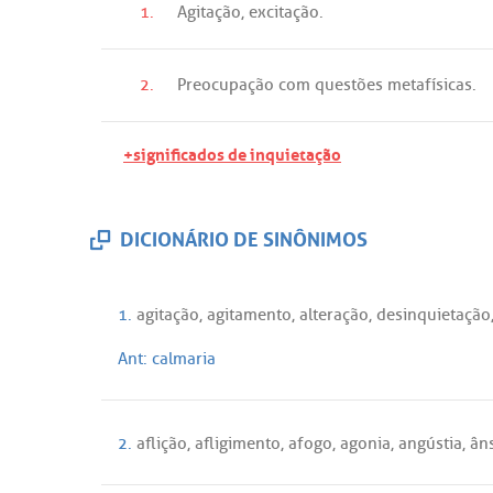
1.
Agitação
,
excitação
.
2.
Preocupação
com
questões
metafísicas
.
+significados de inquietação
DICIONÁRIO DE SINÔNIMOS
1.
agitação
,
agitamento
,
alteração
,
desinquietação
Ant:
calmaria
2.
aflição
,
afligimento
,
afogo
,
agonia
,
angústia
,
ân