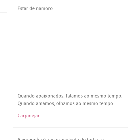
Estar
de
namoro
.
Quando
apaixonados
,
falamos
ao
mesmo
tempo
.
Quando
amamos
,
olhamos
ao
mesmo
tempo
.
Carpinejar
A
vergonha
é
a
mais
violenta
de
todas
as