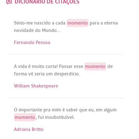
DICIONÁRIO DE CITAÇÕES
Sinto
-
me
nascido
a
cada
momento
para
a
eterna
novidade
do
Mundo
...
Fernando Pessoa
A
vida
é
muito
curta
!
Passar
esse
momento
de
forma
vil
seria
um
desperdício
.
William Shakespeare
O
importante
pra
mim
é
saber
que
eu
,
em
algum
momento
,
fui
insubstituível
.
Adriana Britto