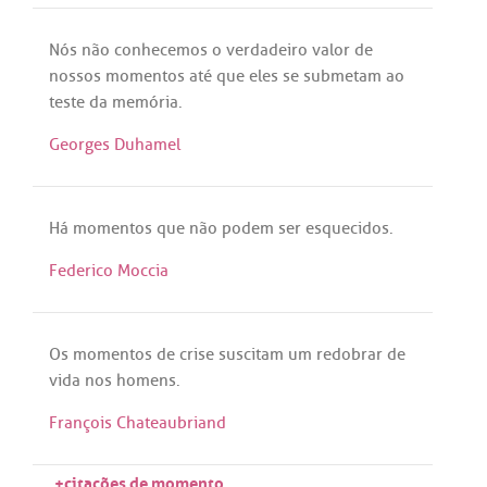
Nós
não
conhecemos
o
verdadeiro
valor
de
nossos
momentos
até
que
eles
se
submetam
ao
teste
da
memória
.
Georges Duhamel
Há
momentos
que
não
podem
ser
esquecidos
.
Federico Moccia
Os
momentos
de
crise
suscitam
um
redobrar
de
vida
nos
homens
.
François Chateaubriand
+citações de momento