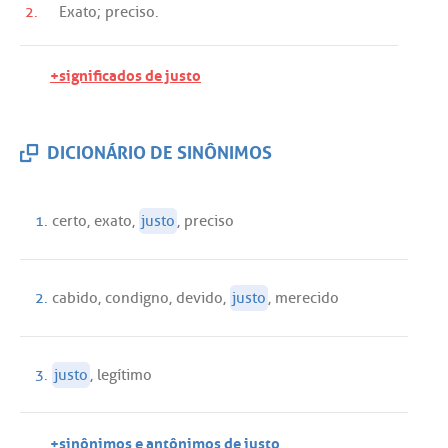
2.
Exato
;
preciso
.
+significados de justo
DICIONÁRIO DE SINÔNIMOS
1.
certo
,
exato
,
justo
,
preciso
2.
cabido
,
condigno
,
devido
,
justo
,
merecido
3.
justo
,
legítimo
+sinônimos e antônimos de justo