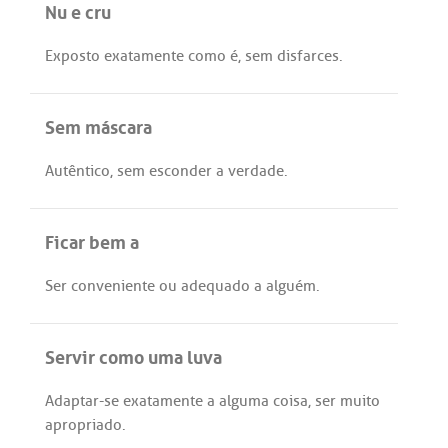
Nu e cru
Exposto
exatamente
como
é
,
sem
disfarces
.
Sem máscara
Autêntico
,
sem
esconder
a
verdade
.
Ficar bem a
Ser
conveniente
ou
adequado
a
alguém
.
Servir como uma luva
Adaptar
-
se
exatamente
a
alguma
coisa,
ser
muito
apropriado
.