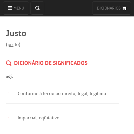
MENU
DICIONÁRIOS
Justo
(
jus
.to)
DICIONÁRIO DE SIGNIFICADOS
adj.
1.
Conforme
à
lei
ou
ao
direito
;
legal
;
legítimo
.
1.
Imparcial
;
eqüitativo
.