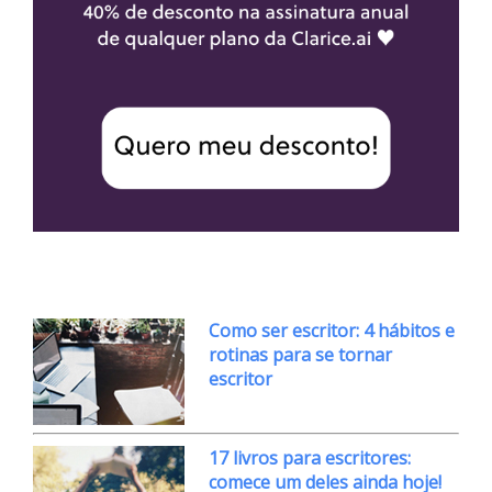
Como ser escritor: 4 hábitos e
rotinas para se tornar
escritor
17 livros para escritores:
comece um deles ainda hoje!