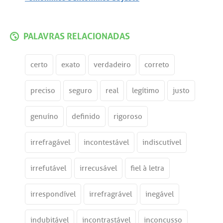
PALAVRAS RELACIONADAS
certo
exato
verdadeiro
correto
preciso
seguro
real
legítimo
justo
genuíno
definido
rigoroso
irrefragável
incontestável
indiscutível
irrefutável
irrecusável
fiel à letra
irrespondível
irrefragrável
inegável
indubitável
incontrastável
inconcusso