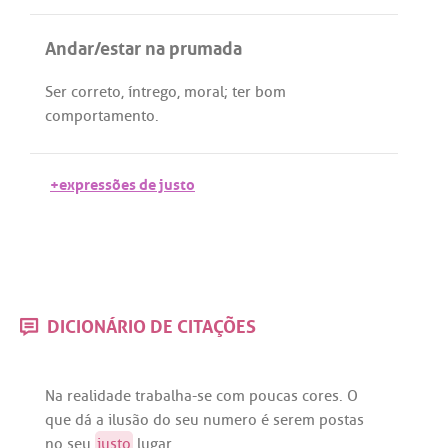
Andar/estar na prumada
Ser
correto
,
íntrego
,
moral
;
ter
bom
comportamento
.
+expressões de justo
DICIONÁRIO DE CITAÇÕES
Na
realidade
trabalha
-
se
com
poucas
cores
. O
que
dá
a
ilusão
do
seu
numero
é
serem
postas
no
seu
justo
lugar
.