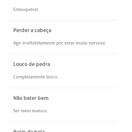
Enlouquecer
.
Perder a cabeça
Agir
irrefletidamente
por
estar
muito
nervoso
.
Louco de pedra
Completamente
louco
.
Não bater bem
Ser
meio
maluco
.
Ruim da bola