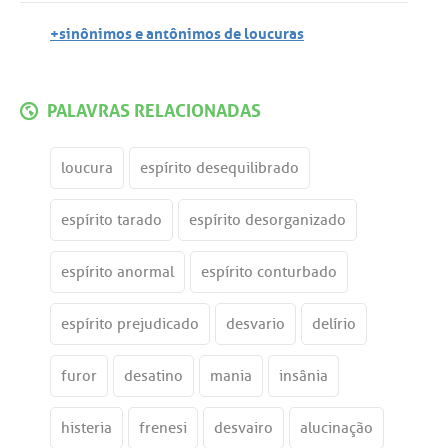
+sinônimos e antônimos de loucuras
PALAVRAS RELACIONADAS
loucura
espírito desequilibrado
espírito tarado
espírito desorganizado
espírito anormal
espírito conturbado
espírito prejudicado
desvario
delírio
furor
desatino
mania
insânia
histeria
frenesi
desvairo
alucinação