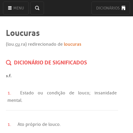
MENU
DICIONÁRIOS
Loucuras
(lou.
cu
.ra) redirecionado de
loucuras
DICIONÁRIO DE SIGNIFICADOS
s.f.
1.
Estado
ou
condição
de
louco
;
insanidade
mental
.
1.
Ato
próprio
de
louco
.