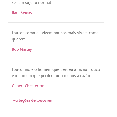
ser
um
sujeito
normal
.
Raul Seixas
Loucos
como
eu
vivem
poucos
mais
vivem
como
querem
.
Bob Marley
Louco
não
é
o
homem
que
perdeu
a
razão
.
Louco
é
o
homem
que
perdeu
tudo
menos
a
razão
.
Gilbert Chesterton
+citações de loucuras