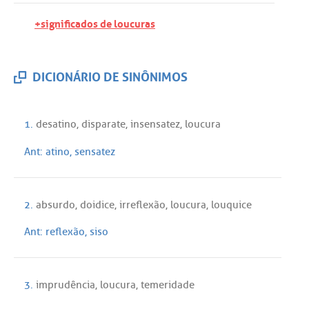
+significados de loucuras
DICIONÁRIO DE SINÔNIMOS
1.
desatino
,
disparate
,
insensatez
,
loucura
Ant:
atino
,
sensatez
2.
absurdo
,
doidice
,
irreflexão
,
loucura
,
louquice
Ant:
reflexão
,
siso
3.
imprudência
,
loucura
,
temeridade