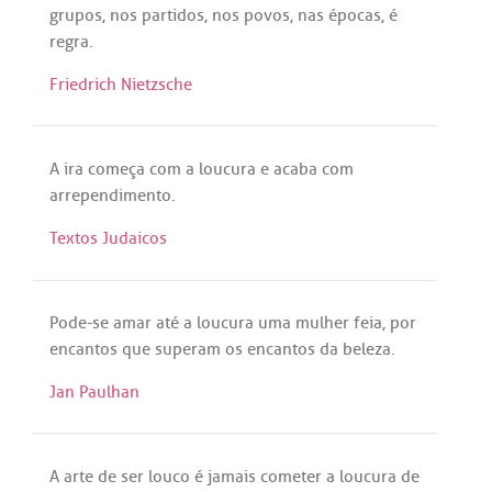
grupos
,
nos
partidos
,
nos
povos
,
nas
épocas
,
é
regra
.
Friedrich Nietzsche
A
ira
começa
com
a
loucura
e
acaba
com
arrependimento
.
Textos Judaicos
Pode
-
se
amar
até
a
loucura
uma
mulher
feia
,
por
encantos
que
superam
os
encantos
da
beleza
.
Jan Paulhan
A
arte
de
ser
louco
é
jamais
cometer
a
loucura
de