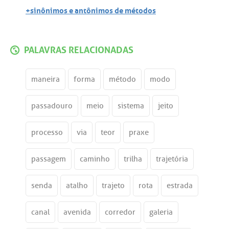
+sinônimos e antônimos de métodos
PALAVRAS RELACIONADAS
maneira
forma
método
modo
passadouro
meio
sistema
jeito
processo
via
teor
praxe
passagem
caminho
trilha
trajetória
senda
atalho
trajeto
rota
estrada
canal
avenida
corredor
galeria