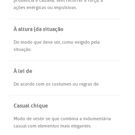
prudência
e
cautela
;
sem
recorrer
à
força
,
a
ações
enérgicas
ou
impulsivas
.
À altura (da situação
Do
modo
que
deve
ser
,
como
exigido
pela
situação
.
À lei de
De
acordo
com
os
costumes
ou
regras
de
.
Casual chique
Modo
de
vestir
-
se
que
combina
a
indumentária
casual
com
elementos
mais
elegantes
.