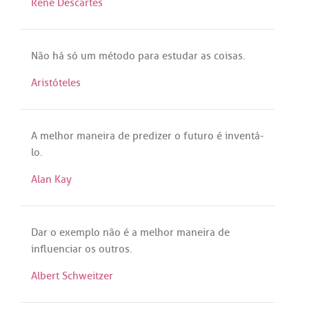
René Descartes
Não
há
só
um
método
para
estudar
as
coisas
.
Aristóteles
A
melhor
maneira
de
predizer
o
futuro
é
inventá
-
lo
.
Alan Kay
Dar
o
exemplo
não
é
a
melhor
maneira
de
influenciar
os
outros
.
Albert Schweitzer