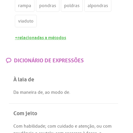
rampa
pondras
poldras
alpondras
viaduto
+relacionadas a métodos
DICIONÁRIO DE EXPRESSÕES
À laia de
Da
maneira
de
,
ao
modo
de
.
Com jeito
Com
habilidade
;
com
cuidado
e
atenção
,
ou
com