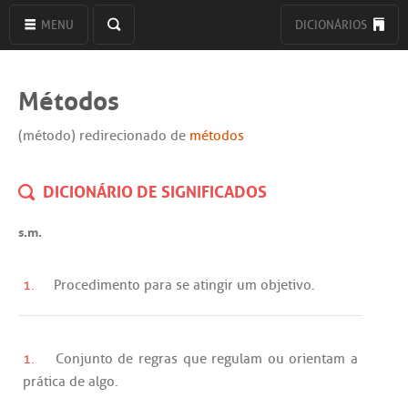
MENU
DICIONÁRIOS
Métodos
(método) redirecionado de
métodos
DICIONÁRIO DE SIGNIFICADOS
s.m.
1.
Procedimento
para
se
atingir
um
objetivo
.
1.
Conjunto
de
regras
que
regulam
ou
orientam
a
prática
de
algo
.