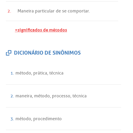
2.
Maneira
particular
de
se
comportar
.
+significados de métodos
DICIONÁRIO DE SINÔNIMOS
1.
método
,
prática
,
técnica
2.
maneira
,
método
,
processo
,
técnica
3.
método
,
procedimento