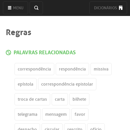
MENU
DICIONÁRIOS
Regras
PALAVRAS RELACIONADAS
correspondência
respondência
missiva
epístola
correspondência epistolar
troca de cartas
carta
bilhete
telegrama
mensagem
favor
despacho
circular
rescrito
ofício