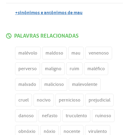
+sinônimos e antônimos de mau
PALAVRAS RELACIONADAS
malévolo
maldoso
mau
venenoso
perverso
maligno
ruim
maléfico
malvado
malicioso
malevolente
cruel
nocivo
pernicioso
prejudicial
danoso
nefasto
truculento
ruinoso
obnóxio
nóxio
nocente
virulento