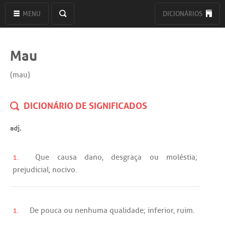
MENU
DICIONÁRIOS
Mau
(mau)
DICIONÁRIO DE SIGNIFICADOS
adj.
1.
Que
causa
dano
,
desgraça
ou
moléstia
;
prejudicial
,
nocivo
.
1.
De
pouca
ou
nenhuma
qualidade
;
inferior
,
ruim
.