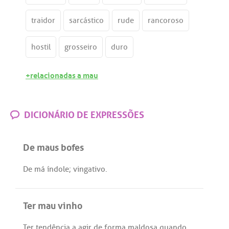
traidor
sarcástico
rude
rancoroso
hostil
grosseiro
duro
+relacionadas a mau
DICIONÁRIO DE EXPRESSÕES
De maus bofes
De
má
índole
;
vingativo
.
Ter mau vinho
Ter
tendência
a
agir
de
forma
maldosa
quando