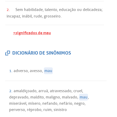
2.
Sem
habilidade
,
talento
,
educação
ou
delicadeza
;
incapaz
,
inábil
,
rude
,
grosseiro
.
+significados de mau
DICIONÁRIO DE SINÔNIMOS
1.
adverso
,
avesso
,
mau
2.
amaldiçoado
,
arruá
,
atravessado
,
cruel
,
depravado
,
maldito
,
maligno
,
malvado
,
mau
,
miserável
,
mísero
,
nefando
,
nefário
,
negro
,
perverso
,
réprobo
,
ruim
,
sinistro