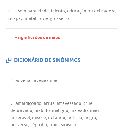
2.
Sem
habilidade
,
talento
,
educação
ou
delicadeza
;
incapaz
,
inábil
,
rude
,
grosseiro
.
+significados de maus
DICIONÁRIO DE SINÔNIMOS
1.
adverso
,
avesso
,
mau
2.
amaldiçoado
,
arruá
,
atravessado
,
cruel
,
depravado
,
maldito
,
maligno
,
malvado
,
mau
,
miserável
,
mísero
,
nefando
,
nefário
,
negro
,
perverso
,
réprobo
,
ruim
,
sinistro