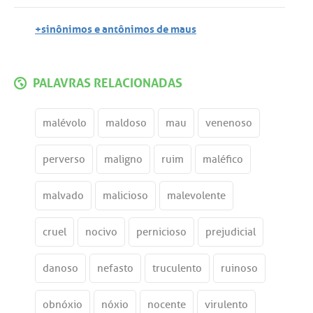
+sinônimos e antônimos de maus
PALAVRAS RELACIONADAS
malévolo
maldoso
mau
venenoso
perverso
maligno
ruim
maléfico
malvado
malicioso
malevolente
cruel
nocivo
pernicioso
prejudicial
danoso
nefasto
truculento
ruinoso
obnóxio
nóxio
nocente
virulento