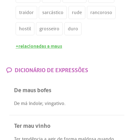
traidor
sarcástico
rude
rancoroso
hostil
grosseiro
duro
+relacionadas a maus
DICIONÁRIO DE EXPRESSÕES
De maus bofes
De
má
índole
;
vingativo
.
Ter mau vinho
Ter
tendência
a
agir
de
forma
maldosa
quando