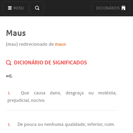
MENU
DICIONÁRIOS
Maus
(mau) redirecionado de
maus
DICIONÁRIO DE SIGNIFICADOS
adj.
1.
Que
causa
dano
,
desgraça
ou
moléstia
;
prejudicial
,
nocivo
.
1.
De
pouca
ou
nenhuma
qualidade
;
inferior
,
ruim
.