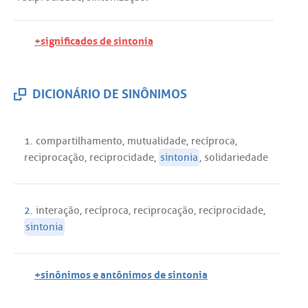
+significados de sintonia
DICIONÁRIO DE SINÔNIMOS
1.
compartilhamento
,
mutualidade
,
recíproca
,
reciprocação
,
reciprocidade
,
sintonia
,
solidariedade
2.
interação
,
recíproca
,
reciprocação
,
reciprocidade
,
sintonia
+sinônimos e antônimos de sintonia