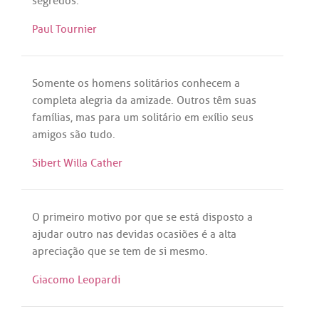
segredos
.
Paul Tournier
Somente
os
homens
solitários
conhecem
a
completa
alegria
da
amizade
.
Outros
têm
suas
famílias
,
mas
para
um
solitário
em
exílio
seus
amigos
são
tudo
.
Sibert Willa Cather
O
primeiro
motivo
por
que
se
está
disposto
a
ajudar
outro
nas
devidas
ocasiões
é
a
alta
apreciação
que
se
tem
de
si
mesmo
.
Giacomo Leopardi