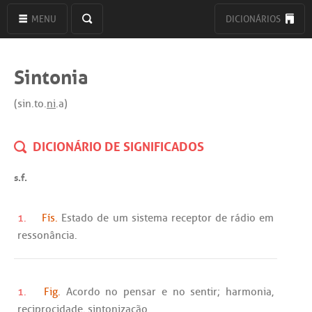
MENU
DICIONÁRIOS
Sintonia
(sin.to.
ni
.a)
DICIONÁRIO DE SIGNIFICADOS
s.f.
1.
Fís.
Estado
de
um
sistema
receptor
de
rádio
em
ressonância
.
1.
Fig.
Acordo
no
pensar
e
no
sentir
;
harmonia
,
reciprocidade
,
sintonização
.