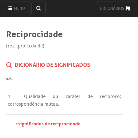
MENU
DICIONÁRIOS
Reciprocidade
(re.ci.pro.ci.
da
.de)
DICIONÁRIO DE SIGNIFICADOS
s.f.
1.
Qualidade
ou
caráter
de
recíproco
;
correspondência
mútua
.
+significados de reciprocidade