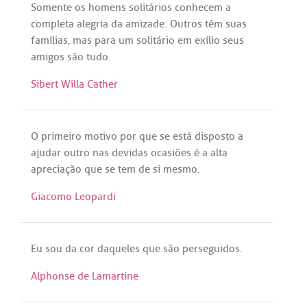
Somente
os
homens
solitários
conhecem
a
completa
alegria
da
amizade
.
Outros
têm
suas
famílias
,
mas
para
um
solitário
em
exílio
seus
amigos
são
tudo
.
Sibert Willa Cather
O
primeiro
motivo
por
que
se
está
disposto
a
ajudar
outro
nas
devidas
ocasiões
é
a
alta
apreciação
que
se
tem
de
si
mesmo
.
Giacomo Leopardi
Eu
sou
da
cor
daqueles
que
são
perseguidos
.
Alphonse de Lamartine