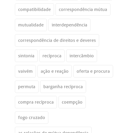
compatibilidade
correspondência mútua
mutualidade
interdependência
correspondência de direitos e deveres
sintonia
recíproca
intercâmbio
vaivém
ação e reação
oferta e procura
permuta
barganha recíproca
compra recíproca
coempção
fogo cruzado
as relações de mútua dependência