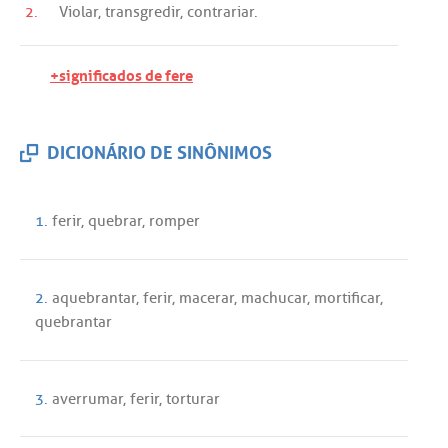
2.
Violar
,
transgredir
,
contrariar
.
+significados de fere
DICIONÁRIO DE SINÔNIMOS
1.
ferir
,
quebrar
,
romper
2.
aquebrantar
,
ferir
,
macerar
,
machucar
,
mortificar
,
quebrantar
3.
averrumar
,
ferir
,
torturar