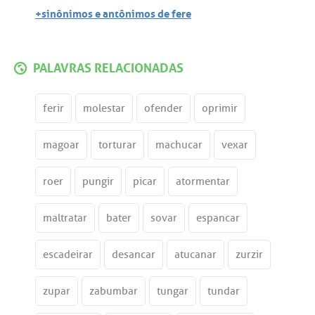
+sinônimos e antônimos de fere
PALAVRAS RELACIONADAS
ferir
molestar
ofender
oprimir
magoar
torturar
machucar
vexar
roer
pungir
picar
atormentar
maltratar
bater
sovar
espancar
escadeirar
desancar
atucanar
zurzir
zupar
zabumbar
tungar
tundar