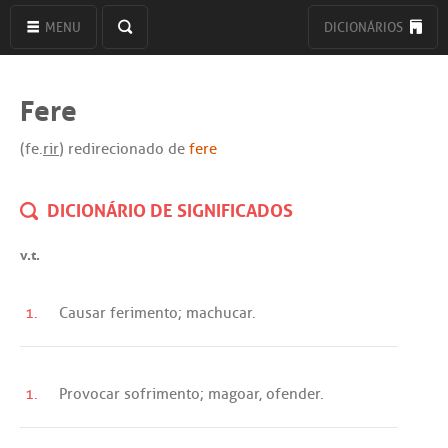
MENU
DICIONÁRIOS
Fere
(fe.
rir
) redirecionado de
fere
DICIONÁRIO DE SIGNIFICADOS
v.t.
1.
Causar
ferimento
;
machucar
.
1.
Provocar
sofrimento
;
magoar
,
ofender
.