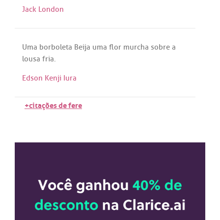
Jack London
Uma
borboleta
Beija
uma
flor
murcha
sobre
a
lousa
fria
.
Edson Kenji Iura
+citações de fere