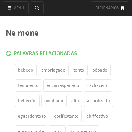
MENU
DICIONÁRIOS
Na mona
PALAVRAS RELACIONADAS
bêbedo
embriagado
tonto
bêbado
temulento
encarraspanado
cachaceiro
beberrão
avinhado
alto
alcoolizado
aguardentoso
ebrifestante
ebrifestivo
ebrissaltante
zarro
xumbregado