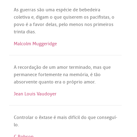
As
guerras
são
uma
espécie
de
bebedeira
coletiva
e,
digam
o
que
quiserem
os
pacifistas
, o
povo
é
a
favor
delas
,
pelo
menos
nos
primeiros
trinta
dias
.
Malcolm Muggeridge
A
recordação
de
um
amor
terminado
,
mas
que
permanece
fortemente
na
memória
,
é
tão
absorvente
quanto
era
o
próprio
amor
.
Jean Louis Vaudoyer
Controlar
o
êxtase
é
mais
difícil
do
que
conseguí
-
lo
.
C.Robson