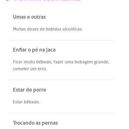
Umas e outras
Muitas
doses
de
bebidas
alcoólicas
.
Enfiar o pé na jaca
Ficar
muito
bêbado
;
fazer
uma
bobagem
grande
;
cometer
um
erro
.
Estar de porre
Estar
bêbado
.
Trocando as pernas