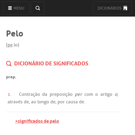
MENU
DICIONÁRIOS
Pelo
(
pe
.lo)
DICIONÁRIO DE SIGNIFICADOS
prep.
1.
Contração
da
preposição
per
com
o
artigo
o
;
através
de
,
ao
longo
de
,
por
causa
de
.
+significados de pelo