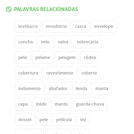
PALAVRAS RELACIONADAS
invólucro
envoltório
casca
envelope
concha
velo
valva
sobrecarta
pelo
pelame
pelagem
côdea
cobertura
revestimento
coberta
indumento
abafador
tenda
manta
capa
toldo
manto
guarda-chuva
dossel
pele
película
tez