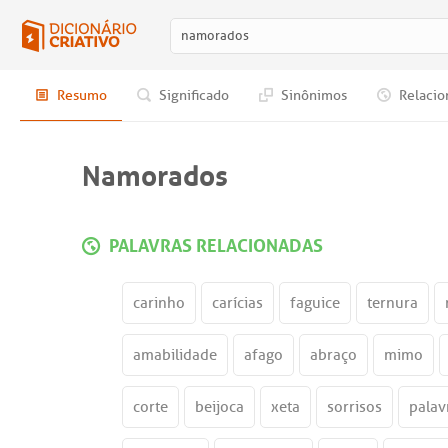
Resumo
Significado
Sinônimos
Relacio
Namorados
PALAVRAS RELACIONADAS
carinho
carícias
faguice
ternura
amabilidade
afago
abraço
mimo
corte
beijoca
xeta
sorrisos
palav