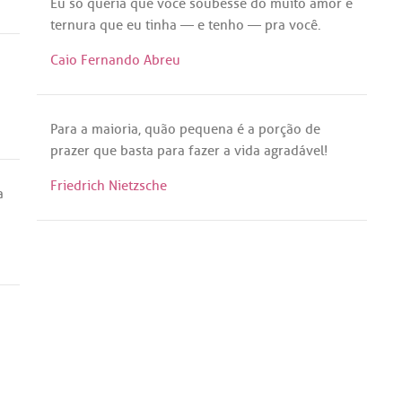
Eu
só
queria
que
você
soubesse
do
muito
amor
e
ternura
que
eu
tinha
— e
tenho
—
pra
você
.
Caio Fernando Abreu
Para
a
maioria
,
quão
pequena
é
a
porção
de
prazer
que
basta
para
fazer
a
vida
agradável
!
Friedrich Nietzsche
a