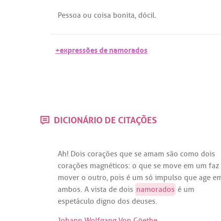
Pessoa
ou
coisa
bonita
,
dócil
.
+expressões de namorados
DICIONÁRIO DE CITAÇÕES
Ah
!
Dois
corações
que
se
amam
são
como
dois
corações
magnéticos
: o
que
se
move
em
um
faz
mover
o
outro
,
pois
é
um
só
impulso
que
age
e
ambos
.
A
vista
de
dois
namorados
é
um
espetáculo
digno
dos
deuses
.
Johann Wolfgang Von Göethe