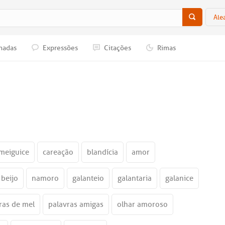
Ale
nadas
Expressões
Citações
Rimas
meiguice
careação
blandícia
amor
beijo
namoro
galanteio
galantaria
galanice
ras de mel
palavras amigas
olhar amoroso