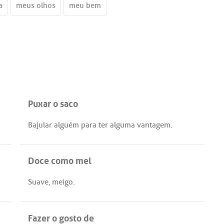
a
meus olhos
meu bem
Puxar o saco
Bajular
alguém
para
ter
alguma
vantagem
.
Doce como mel
Suave
,
meigo
.
Fazer o gosto de