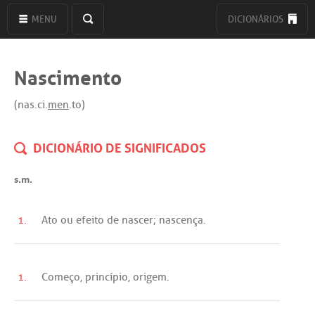
MENU
DICIONÁRIOS
Nascimento
(nas.ci.
men
.to)
DICIONÁRIO DE SIGNIFICADOS
s.m.
1.
Ato
ou
efeito
de
nascer
;
nascença
.
1.
Começo
,
princípio
,
origem
.