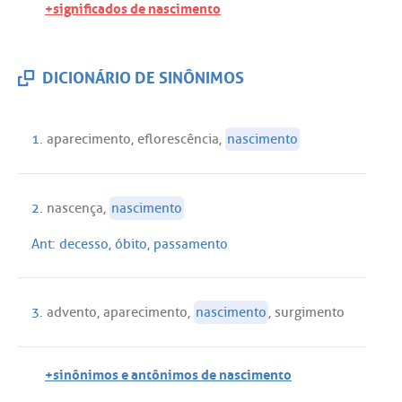
+significados de nascimento
DICIONÁRIO DE SINÔNIMOS
1.
aparecimento
,
eflorescência
,
nascimento
2.
nascença
,
nascimento
Ant:
decesso
,
óbito
,
passamento
3.
advento
,
aparecimento
,
nascimento
,
surgimento
+sinônimos e antônimos de nascimento